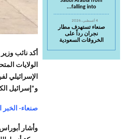
Saudi Arabia from
falling into...
4 أغسطس، 2026
صنعاء تستهدف مطار
نجران رداً على
الخروقات السعودية
أكد نائب وزير
الولايات المتح
الإسرائيلي ل
و”إسرائيل ال
صنعاء- الخبر ا
وأشار أبوراس، 