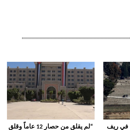
ل في ريف
“لم يقلق من حصار 12 عاماً وقلق