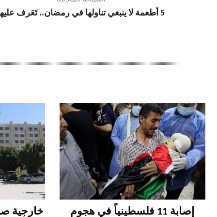
المقالة القادمة
5 أطعمة لا ينبغي تناولها في رمضان.. تَعَرف عليها
إصابة 11 فلسطينياً في هجوم
خارجية صن