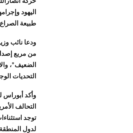
حركة أنصارالل
اليهود وإجرام
طبيعة الصراع 
ودعا نائب وزي
من مربع إصدار 
الضعيف”، والا
التحديات الوجو
وأكد أبوراس لل
التحالف الأمري
توجد استثناءا
لدول المنطقة.