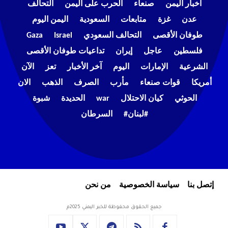
أخبار اليمن
صنعاء
الحرب على اليمن
التحالف
عدن
غزة
متابعات
السعودية
اليمن اليوم
طوفان الأقصى
التحالف السعودي
Israel
Gaza
فلسطين
عاجل
إيران
تداعيات طوفان الأقصى
الشرعية
الإمارات
اليوم
آخر الأخبار
تعز
الآن
أمريكا
قوات صنعاء
مأرب
الصرف
الذهب
الان
الحوثي
كيان الاحتلال
war
الحديدة
شبوة
#لبنان#
السرطان
إتصل بنا
سياسة الخصوصية
من نحن
جميع الحقوق محفوظة للخبر اليمني 2025م