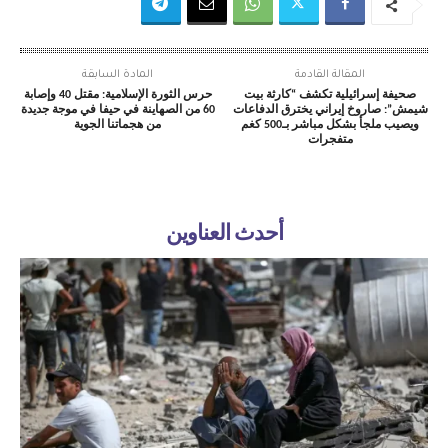
المقالة القادمة
المادة السابقة
صحيفة إسرائيلية تكشف “كارثة بيت
حرس الثورة الإسلامية: مقتل 40 وإصابة
شيمش”: صاروخ إيراني يخترق الدفاعات
60 من الصهاينة في حيفا في موجة جديدة
ويصيب ملجأ بشكل مباشر بـ500 كغم
من هجماتنا الجوية
متفجرات
أحدث العناوين