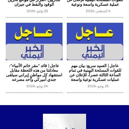
للقوات المسلحة اليمنية للإعلان عن
تجاريين: أضرار في مواقع تخزين
عملية عسكرية واسعة ونوعية
الوقود والنفط في جيزان
6 أغسطس، 2026
25 يوليو، 2026
عاجل| العميد سريع: بيان مهم
عاجل| قائد “مقر خاتم الأنبياء”:
للقوات المسلحة اليمنية في تمام
معادلتنا من هذه اللحظة مقابل
الساعة الثالثة عصراً، للإعلان عن
استشهاد كل مواطنٍ إيراني سيلقى
عمليات عسكرية نوعية واسعة
جندي أميركي واحد مصرعه
25 يوليو، 2026
24 يوليو، 2026