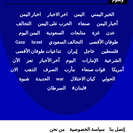
الخبر اليمني
اليمن
اخر الاخبار
اخبار اليمن
أخبار اليمن
صنعاء
الحرب على اليمن
التحالف
عدن
غزة
متابعات
السعودية
اليمن اليوم
طوفان الأقصى
التحالف السعودي
Israel
Gaza
فلسطين
عاجل
إيران
تداعيات طوفان الأقصى
الشرعية
الإمارات
اليوم
آخر الأخبار
تعز
الآن
أمريكا
قوات صنعاء
مأرب
الصرف
الذهب
الان
الحوثي
كيان الاحتلال
war
الحديدة
شبوة
#لبنان#
السرطان
إتصل بنا
سياسة الخصوصية
من نحن