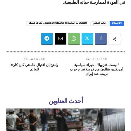
في العودة لممارسة حياته الطبيعية.
الوسوم
الخبر اليمني
العلامات التحذيرية للجلطة الدماغية.. تَعَرف عليها
المقالة القادمة
المادة السابقة
“ليست فنزويلا”.. خبراء سياسية
واضح إن اغتيال خامنئي كان كارثة
أمريكيين يقللون من فرصة نجاح حرب
للعالم
ترمب ضد إيران
أحدث العناوين