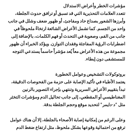
مؤشرات الخطر وأعراض الاستدلال
تتعدد العلامات التحذيرية التي قد تسبق أو ترافق حدوث الجلطة،
وأبرزها الشعور بصداع حاد ومفاجئ، أو ظهور ضعف وشلل في جانب
واحد من الجسم. كما تشمل الأعراض الشائعة ارتخاءً ملحوظاً في
جانب من الفم، وصعوبة في التحدث أو فهم الكلمات، بالإضافة إلى
اضطرابات الرؤية المفاجئة وفقدان التوازن. ويؤكد الخبراء أن ظهور
مجموعة من هذه الأعراض معاً يُعد مؤشراً حاسماً يستدعي التوجه
للمستشفى دون إبطاء.
بروتوكولات التشخيص وعوامل الخطورة
يعتمد الأطباء في تأكيد الإصابة على حزمة من الفحوصات الدقيقة،
تبدأ بتقييم الأعراض السريرية وتنتهي بإجراء التصوير بالرنين
المغناطيسي أو المقطعي، إلى جانب تحاليل الدم ومؤشرات التخثر
مثل “د-دايمر” لتحديد موقع وحجم الجلطة بدقة.
وعلى الرغم من إمكانية إصابة الأصحاء بالجلطة، إلا أن هناك عوامل
ترفع من احتمالية وقوعها بشكل ملحوظ، مثل ارتفاع ضغط الدم