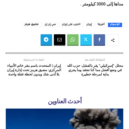
مداها إلى 3000 كيلومتر .
الوسوم
أمريكا
إيران
الحرب على إيران
سي إن إن
مضيق هرمز
المقالة القادمة
المادة السابقة
محلل “إسرائيلي” يقر بالفشل: حزب الله
إيران| المتحدث باسم مقر خاتم الأنبياء
في وضع أفضل مما كنا نعتقد وما يجري
المركزي: مضيق هرمز تحت إدارة إيران
بداية لمرحلة خطيرة
بلا أدنى شك وبدون لحظة غفلة واحدة
أحدث العناوين