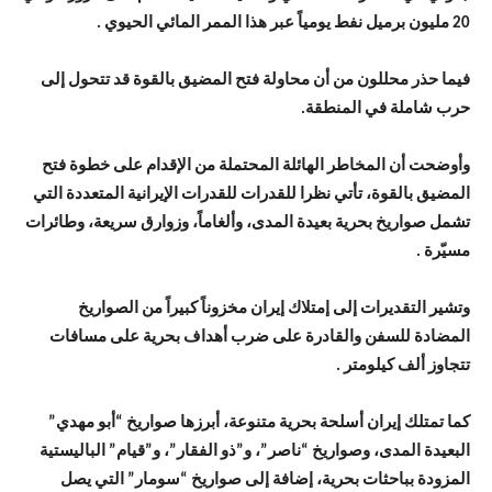
20 مليون برميل نفط يومياً عبر هذا الممر المائي الحيوي .
فيما حذر محللون من أن محاولة فتح المضيق بالقوة قد تتحول إلى
حرب شاملة في المنطقة.
وأوضحت أن المخاطر الهائلة المحتملة من الإقدام على خطوة فتح
المضيق بالقوة، تأتي نظرا للقدرات للقدرات الإيرانية المتعددة التي
تشمل صواريخ بحرية بعيدة المدى، وألغاماً، وزوارق سريعة، وطائرات
مسيّرة .
وتشير التقديرات إلى إمتلاك إيران مخزوناً كبيراً من الصواريخ
المضادة للسفن والقادرة على ضرب أهداف بحرية على مسافات
تتجاوز ألف كيلومتر .
كما تمتلك إيران أسلحة بحرية متنوعة، أبرزها صواريخ “أبو مهدي”
البعيدة المدى، وصواريخ “ناصر”، و”ذو الفقار”، و”قيام” الباليستية
المزودة بباحثات بحرية، إضافة إلى صواريخ “سومار” التي يصل