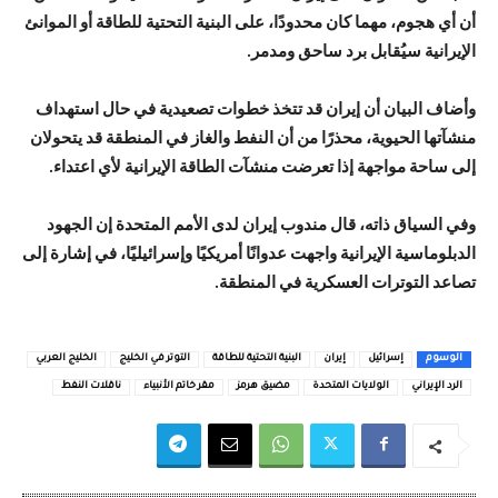
أن أي هجوم، مهما كان محدودًا، على البنية التحتية للطاقة أو الموانئ
الإيرانية سيُقابل برد ساحق ومدمر.
وأضاف البيان أن إيران قد تتخذ خطوات تصعيدية في حال استهداف
منشآتها الحيوية، محذرًا من أن النفط والغاز في المنطقة قد يتحولان
إلى ساحة مواجهة إذا تعرضت منشآت الطاقة الإيرانية لأي اعتداء.
وفي السياق ذاته، قال مندوب إيران لدى
الأمم المتحدة
إن الجهود
الدبلوماسية الإيرانية واجهت عدوانًا أمريكيًا وإسرائيليًا، في إشارة إلى
تصاعد التوترات العسكرية في المنطقة.
الوسوم
إسرائيل
إيران
البنية التحتية للطاقة
التوتر في الخليج
الخليج العربي
الرد الإيراني
الولايات المتحدة
مضيق هرمز
مقر خاتم الأنبياء
ناقلات النفط