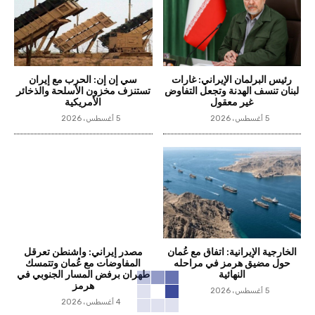
رئيس البرلمان الإيراني: غارات
سي إن إن: الحرب مع إيران
لبنان تنسف الهدنة وتجعل التفاوض
تستنزف مخزون الأسلحة والذخائر
غير معقول
الأمريكية
5 أغسطس، 2026
5 أغسطس، 2026
الخارجية الإيرانية: اتفاق مع عُمان
مصدر إيراني: واشنطن تعرقل
حول مضيق هرمز في مراحله
المفاوضات مع عُمان وتتمسك
النهائية
طهران برفض المسار الجنوبي في
هرمز
5 أغسطس، 2026
4 أغسطس، 2026