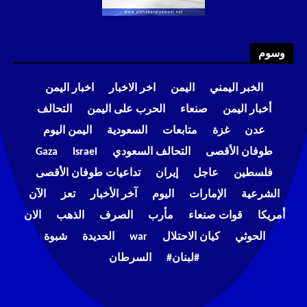
وسوم
الخبر اليمني
اليمن
اخر الاخبار
اخبار اليمن
أخبار اليمن
صنعاء
الحرب على اليمن
التحالف
عدن
غزة
متابعات
السعودية
اليمن اليوم
طوفان الأقصى
التحالف السعودي
Israel
Gaza
فلسطين
عاجل
إيران
تداعيات طوفان الأقصى
الشرعية
الإمارات
اليوم
آخر الأخبار
تعز
الآن
أمريكا
قوات صنعاء
مأرب
الصرف
الذهب
الان
الحوثي
كيان الاحتلال
war
الحديدة
شبوة
#لبنان#
السرطان