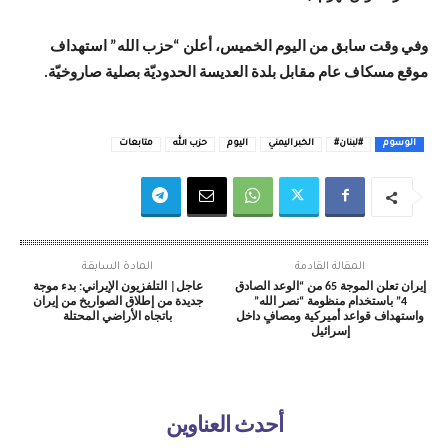
وفي وقت سابق من اليوم الخميس، أعلن “حزب الله” استهداف
موقع مسكاف عام مقابل بلدة العديسة الحدوديّة بصلية صاروخيّة.
الوسوم
#لبنان#
الخبر اليمني
اليوم
حزب الله
متابعات
المقالة القادمة
المادة السابقة
إيران تعلن الموجة 65 من “الوعد الصادق
عاجل| التلفزيون الإيراني: بدء موجة
4” باستخدام منظومة “نصر الله”
جديدة من إطلاق الصواريخ من إيران
واستهداف قواعد أميركية ومصافٍ داخل
باتجاه الأراضي المحتلة
إسرائيل
أحدث العناوين