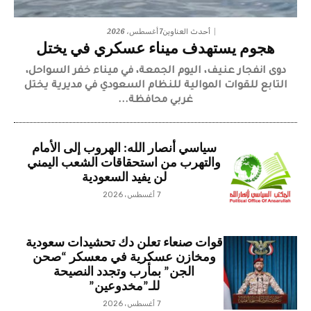
7 أغسطس، 2026
أحدث العناوين
هجوم يستهدف ميناء عسكري في يختل
دوى انفجار عنيف، اليوم الجمعة، في ميناء خفر السواحل،
التابع للقوات الموالية للنظام السعودي في مديرية يختل
غربي محافظة...
سياسي أنصار الله: الهروب إلى الأمام
والتهرب من استحقاقات الشعب اليمني
لن يفيد السعودية
7 أغسطس، 2026
قوات صنعاء تعلن دك تحشيدات سعودية
ومخازن عسكرية في معسكر “صحن
الجن” بمأرب وتجدد النصيحة
للـ”مخدوعين”
7 أغسطس، 2026