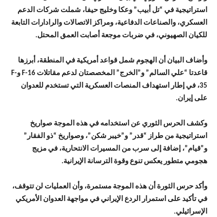
استراتيجية في “تل أبيب” وعكا وخليج حيفا، شملت شركات الدعم
العسكري، والصناعات الدفاعية، ومراكز الاتصالات والرادارات التابعة
للكيان الصهيوني، في ضربات موجعة أصابت العمق المحتل.
وأضاف البيان أن الهجوم شمل قواعد أمريكية في المنطقة، أبرزها
قاعدتا “علي السالم” و”الخرج” المخصصتان لدعم مقاتلات F-16 وF-
35، في إطار استهداف المنصات العسكرية التي تستخدم للعدوان
على إيران.
وكشف الحرس الثوري عن استخدامه في هذه الموجة صواريخ
استراتيجية من طراز “قدر” و”خيبر شكن”، وصواريخ “ذو الفقار”
و”قيام”، إضافة إلى سرب من المسيرات الانتحارية، في مزيج
هجومي متطور يعكس تنوع وقوة الترسانة الإيرانية.
وأكد حرس الثورة أن هذه الموجة مستمرة، وأن العمليات لن تتوقف،
في تأكيد على استمرار الردع الإيراني في مواجهة العدوان الأمريكي
الإسرائيلي.