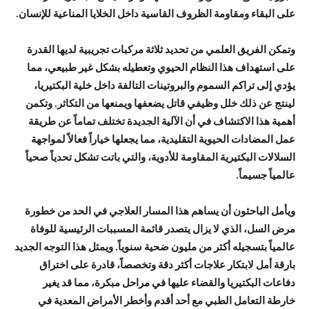
على البقاء ومقاومة الظروف القاسية داخل الخلايا المناعية للإنسان.
وتمكن الفريق العلمي من تحديد ثلاثة مركبات تجريبية لديها القدرة
على استهداف هذا النظام الحيوي وتعطيله بشكل غير طبيعي، مما
يؤدي إلى تراكم السموم والبروتينات التالفة داخل خلية البكتيريا،
لينتج عن ذلك خلل وظيفي قاتل يضعفها ويمنعها من التكاثر. وتكمن
أهمية هذا الاكتشاف في أن الآلية الجديدة تختلف تماماً عن طريقة
عمل المضادات الحيوية التقليدية، مما يجعلها خياراً فعالاً لمواجهة
السلالات البكتيرية المقاومة للأدوية، والتي باتت تشكل تحدياً صحياً
عالمياً جسيماً.
ويأمل الباحثون أن يساهم هذا المسار العلاجي في الحد من خطورة
مرض السل، الذي لا يزال يتصدر قائمة المسببات الرئيسية للوفاة
عالمياً بتسجيله أكثر من مليون ضحية سنوياً. ويمثل هذا التوجه الجديد
بارقة أمل لابتكار علاجات أكثر دقة وتخصصاً، قادرة على اختراق
دفاعات البكتيريا والقضاء عليها في مراحل مبكرة، مما قد يغير
خارطة التعامل الطبي مع أحد أقدم وأخطر الأمراض المعدية في