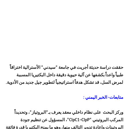
حققت دراسة حديثة أجريت في جامعة “سيدني” الأسترالية اختراقاً
طبياً واعداً بكشفها عن آلية حيوية دقيقة داخل البكتيريا المسببة
لمرض السل، قد تشكل هدفاً استراتيجياً لتطوير جيل جديد من الأدوية.
متابعات- الخبر اليمني :
وركز البحث على نظام داخلي معقد يعرف بـ”البروتياز”، وتحديداً
المركب البروتيني “ClpC1–ClpP”، المسؤول عن تنظيم جودة
البروتينات وإعادة تدوير التالف منها، وهو ما يمنح البكتيريا قدرة فائقة