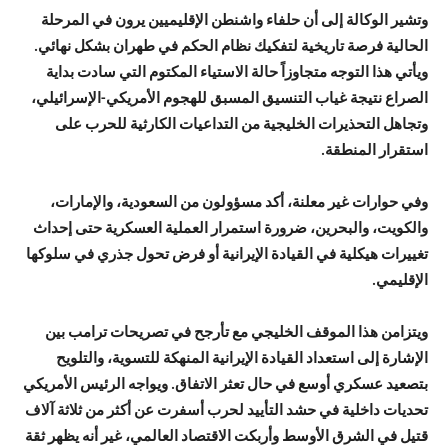
وتشير الوكالة إلى أن حلفاء واشنطن الإقليميين يرون في المرحلة
الحالية فرصة تاريخية لتفكيك نظام الحكم في طهران بشكل نهائي.
ويأتي هذا التوجه متجاوزاً حالة الاستياء المكتوم التي سادت بداية
الصراع نتيجة غياب التنسيق المسبق للهجوم الأمريكي-الإسرائيلي،
وتجاهل التحذيرات الخليجية من التداعيات الكارثية للحرب على
استقرار المنطقة.
وفي حوارات غير معلنة، أكد مسؤولون من السعودية، والإمارات،
والكويت، والبحرين، ضرورة استمرار العملية العسكرية حتى إحداث
تغييرات هيكلية في القيادة الإيرانية أو فرض تحول جذري في سلوكها
الإقليمي.
ويتزامن هذا الموقف الخليجي مع تأرجح في تصريحات ترامب بين
الإشارة إلى استعداد القيادة الإيرانية المنهكة للتسوية، والتلويح
بتصعيد عسكري أوسع في حال تعثر الاتفاق. ويواجه الرئيس الأمريكي
تحديات داخلية في حشد التأييد لحرب أسفرت عن أكثر من ثلاثة آلاف
قتيل في الشرق الأوسط وأربكت الاقتصاد العالمي، غير أنه يظهر ثقة