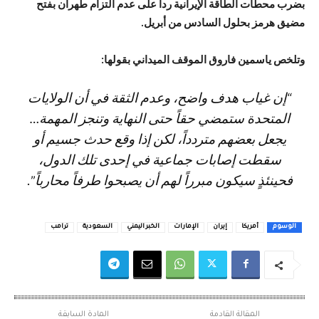
بضرب محطات الطاقة الإيرانية رداً على عدم التزام طهران بفتح
مضيق هرمز بحلول السادس من أبريل.
وتلخص ياسمين فاروق الموقف الميداني بقولها:
“إن غياب هدف واضح، وعدم الثقة في أن الولايات
المتحدة ستمضي حقاً حتى النهاية وتنجز المهمة…
يجعل بعضهم متردداً، لكن إذا وقع حدث جسيم أو
سقطت إصابات جماعية في إحدى تلك الدول،
فحينئذٍ سيكون مبرراً لهم أن يصبحوا طرفاً محارباً”.
الوسوم
أمريكا
إيران
الإمارات
الخبر اليمني
السعودية
ترامب
المقالة القادمة
المادة السابقة