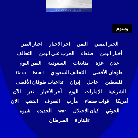
وسوم
الخبر اليمني
اليمن
اخر الاخبار
اخبار اليمن
أخبار اليمن
صنعاء
الحرب على اليمن
التحالف
عدن
غزة
متابعات
السعودية
اليمن اليوم
طوفان الأقصى
التحالف السعودي
Israel
Gaza
فلسطين
عاجل
إيران
تداعيات طوفان الأقصى
الشرعية
الإمارات
اليوم
آخر الأخبار
تعز
الآن
أمريكا
قوات صنعاء
مأرب
الصرف
الذهب
الان
الحوثي
كيان الاحتلال
war
الحديدة
شبوة
#لبنان#
السرطان