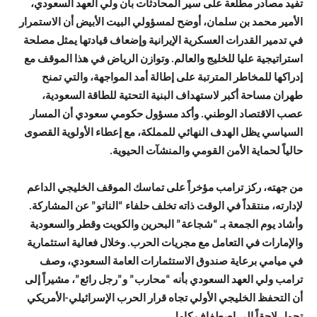
تفيد مصادر مطلعة على سير المحادثات بأن ولي العهد السعودي،
الأمير محمد بن سلمان، أوضح لمسؤولي البيت الأبيض أن الاستمرار
في تدمير القدرات العسكرية الإيرانية وإضعاف قيادتها يمثل مصلحة
استراتيجية عليا للخليج والعالم. وتوازن الرياض في هذا الموقف مع
إدراكها للمخاطر المترتبة على إطالة أمد المواجهة، والتي تمنح
طهران مساحة أكبر لاستهداف البنية التحتية للطاقة السعودية،
عصب الاقتصاد الوطني. وأكد مسؤول حكومي سعودي أن المسار
السياسي يظل الهدف النهائي للمملكة، مع إعطاء الأولوية القصوى
حالياً لحماية الأمن القومي والمنشآت الحيوية.
من جهته، ركز ترامب مؤخراً على تماسك الموقف الخليجي الداعم
لإدارته، منتقداً في الوقت ذاته تخلف حلفاء “الناتو” عن المشاركة.
وأشاد يوم الجمعة بـ “شجاعة” البحرين والكويت وقطر والسعودية
والإمارات في التعامل مع مجريات الحرب. وخلال فعالية استثمارية
في ميامي برعاية صندوق الاستثمارات العامة السعودي، وصف
ترامب ولي العهد السعودي بأنه “محارب” و”رجل رائع”، مشيراً إلى
أن التحفظ الخليجي الأولي تجاه قرار الحرب الإسرائيلي-الأمريكي