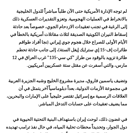
لم توجه الإدارة الأمريكية حتى الآن طلباً مباشراً للدول الخليجية
بالانخراط في العمليات الهجومية. وتعزو التقديرات العسكرية ذلك
إلى الرغبة في تجنب تعقيدات الازدحام الجوي، خصوصاً بعد حادثة
إسقاط النيران الكويتية الصديقة لثلاث مقاتلات أمريكية بالخطأ في
الأيام الأولى للصراع خلال هجوم جوي إيراني (نجا أفراد طواقم
طائرات إف-15 إي سترايك إيغل الستة)، إلى جانب حادثة تحطم
طائرة تزويد بالوقود من طراز “كي سي-135” غرب العراق في 12
مارس، والتي أسفرت عن مقتل ستة عسكريين أمريكيين.
وتضيف ياسمين فاروق، مديرة مشروع الخليج وشبه الجزيرة العربية
في مجموعة الأزمات الدولية، بعداً دبلوماسياً آخر يتمثل في أن
العلاقات الرسمية مع إسرائيل تقتصر خليجياً على الإمارات والبحرين،
مما يضيف تعقيدات على حسابات التدخل المباشر.
في غضون ذلك، لوحت إيران باستهداف البنية التحتية الحيوية في
دول الجوار، وتحديداً محطات تحلية المياه، في حال نفذ ترامب تهديده