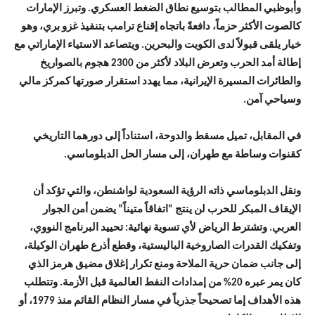
وأبوظبي المطالب بتوسيع نطاق الضغط العسكري. وتبرز الإمارات
كالصوت الأكثر حزماً، دافعةً باتجاه إقناع ترامب بتنفيذ غزو بري، وهو
خيار يلقى قبولاً لدى الكويت والبحرين. ويتصاعد الاستياء الإماراتي مع
إطالة أمد الحرب وتعرض البلاد لأكثر من 2300 هجوم بالصواريخ
والطائرات المسيرة الإيرانية، مما يهدد استقرار صورتها كمركز مالي
وسياحي آمن.
في المقابل، تميل مسقط والدوحة، استناداً إلى دورهما التاريخي
كقنوات وساطة مع طهران، إلى مسار الحل الدبلوماسي.
ونقل الدبلوماسي ذاته الرؤية السعودية لواشنطن، والتي تؤكد أن
الإيقاف المبكر للحرب لن ينتج “اتفاقاً متيناً” يضمن أمن الجوار
العربي. وتشترط الرياض لأي تسوية نهائية: تحييد البرنامج النووي،
وتفكيك القدرات الصاروخية الباليستية، وقطع أذرع طهران الوكيلة،
إلى جانب ضمان حرية الملاحة ومنع تكرار إغلاق مضيق هرمز الذي
كان يمر عبره 20% من إمدادات النفط العالمية قبل الأزمة. وتتطلب
هذه الأهداف إما تصحيحاً جذرياً في مسار النظام القائم منذ 1979، أو