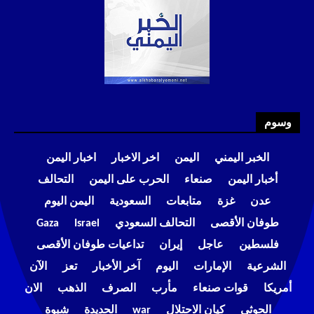
وسوم
الخبر اليمني
اليمن
اخر الاخبار
اخبار اليمن
أخبار اليمن
صنعاء
الحرب على اليمن
التحالف
عدن
غزة
متابعات
السعودية
اليمن اليوم
طوفان الأقصى
التحالف السعودي
Israel
Gaza
فلسطين
عاجل
إيران
تداعيات طوفان الأقصى
الشرعية
الإمارات
اليوم
آخر الأخبار
تعز
الآن
أمريكا
قوات صنعاء
مأرب
الصرف
الذهب
الان
الحوثي
كيان الاحتلال
war
الحديدة
شبوة