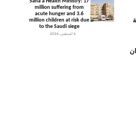
Sana’a Health Ministry: 17
million suffering from
acute hunger and 3.6
ة
million children at risk due
to the Saudi siege
6 أغسطس، 2026
ان