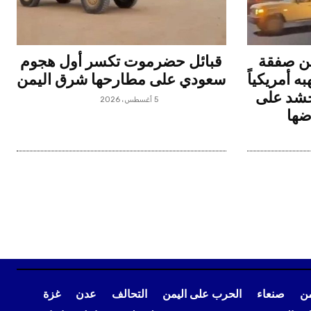
ن صفقة
قبائل حضرموت تكسر أول هجوم
 أمريكياً
سعودي على مطارحها شرق اليمن
يحشد على
5 أغسطس، 2026
ضها
من
صنعاء
الحرب على اليمن
التحالف
عدن
غزة