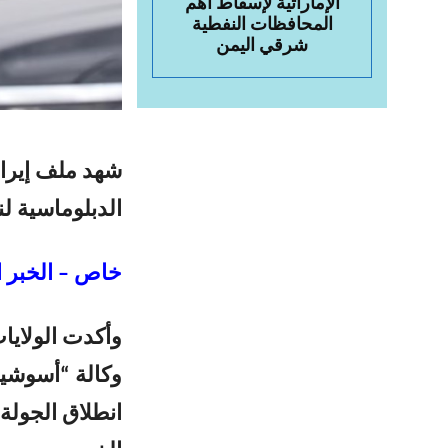
الإماراتية لإسقاط أهم
المحافظات النفطية
شرقي اليمن
شهد ملف إيران،
الدبلوماسية لن
خاص – الخبر ا
وأكدت الولايا
وكالة “أسوشي
انطلاق الجولة