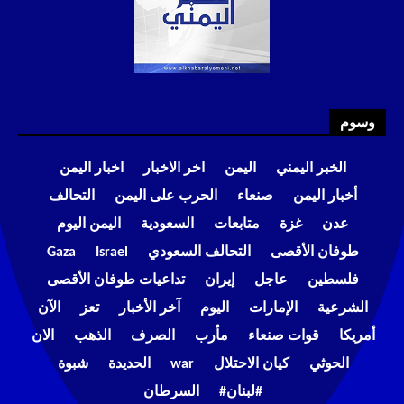
وسوم
الخبر اليمني
اليمن
اخر الاخبار
اخبار اليمن
أخبار اليمن
صنعاء
الحرب على اليمن
التحالف
عدن
غزة
متابعات
السعودية
اليمن اليوم
طوفان الأقصى
التحالف السعودي
Israel
Gaza
فلسطين
عاجل
إيران
تداعيات طوفان الأقصى
الشرعية
الإمارات
اليوم
آخر الأخبار
تعز
الآن
أمريكا
قوات صنعاء
مأرب
الصرف
الذهب
الان
الحوثي
كيان الاحتلال
war
الحديدة
شبوة
#لبنان#
السرطان