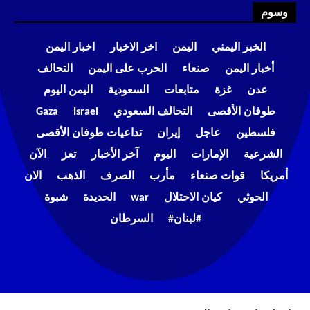
وسوم
الخبر اليمني
اليمن
اخر الاخبار
اخبار اليمن
أخبار اليمن
صنعاء
الحرب على اليمن
التحالف
عدن
غزة
متابعات
السعودية
اليمن اليوم
طوفان الأقصى
التحالف السعودي
Israel
Gaza
فلسطين
عاجل
إيران
تداعيات طوفان الأقصى
الشرعية
الإمارات
اليوم
آخر الأخبار
تعز
الآن
أمريكا
قوات صنعاء
مأرب
الصرف
الذهب
الان
الحوثي
كيان الاحتلال
war
الحديدة
شبوة
#لبنان#
السرطان