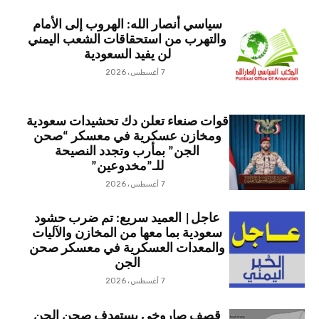
سياسي أنصار الله: الهروب إلى الأمام
والتهرب من استحقاقات الشعب اليمني
لن يفيد السعودية
7 أغسطس، 2026
قوات صنعاء تعلن دك تحشيدات سعودية
ومخازن عسكرية في معسكر “صحن
الجن” بمأرب وتجدد النصيحة
للـ”مخدوعين”
7 أغسطس، 2026
عاجل| العميد سريع: تم ضرب حشود
سعودية بما معها من المخازن والآليات
والمعدات العسكرية في معسكر صحن
الجن
7 أغسطس، 2026
قصف صاروخي يستهدف صحن الجن