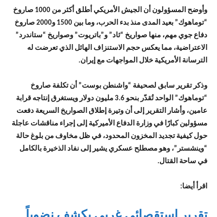
وأوضح المسؤولون أن الجيش الأمريكي أطلق أكثر من 1000 صاروخ
“توماهوك” بعيد المدى منذ بدء الحرب، وما بين 1500 و2000 صاروخ
دفاع جوي مهم، منها صواريخ “ثاد” و”باتريوت” وصواريخ “ستاندرد”
الاعتراضية، مما يعكس حجم الاستنزاف الهائل الذي تعرضت له
الترسانة الأمريكية خلال المواجهات مع إيران.
وذكر تقرير سابق لصحيفة “واشنطن بوست” أن تكلفة صاروخ
“توماهوك” الواحد تُقدّر بنحو 3.6 مليون دولار ويستغرق إنتاجه قرابة
عامين، وأشار التقرير إلى أن وتيرة إطلاق الصواريخ السريعة دفعت
مسؤولين كبارًا في وزارة الدفاع الأميركية إلى إجراء مناقشات عاجلة
حول كيفية تجديد المخزون المحدود، في ظل مخاوف من بلوغ حالة
“وينشستر”، وهو مصطلح عسكري يشير إلى نفاد الذخيرة بالكامل
في ساحة القتال.
اقرأ أيضا:
تقرير استقصائي غربي يكشف نضوباً