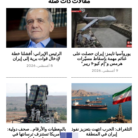
مقالات ذات صلة
يوروآسيا تايمز: إيران حصلت على
الرئيس الإيراني: أفشلنا خطة
غنائم مهمة بإسقاط مسيّرات
لإدخال قوات برية إلى إيران
هرمس و”إم كيو-9 ريبر”
8 أغسطس، 2026
9 أغسطس، 2026
التلغراف: الحرب انتهت بتعزيز نفوذ
بالمعطيات والأرقام.. صحف دولية:
إيران في المنطقة
أمريكا تستنزف ترسانتها في