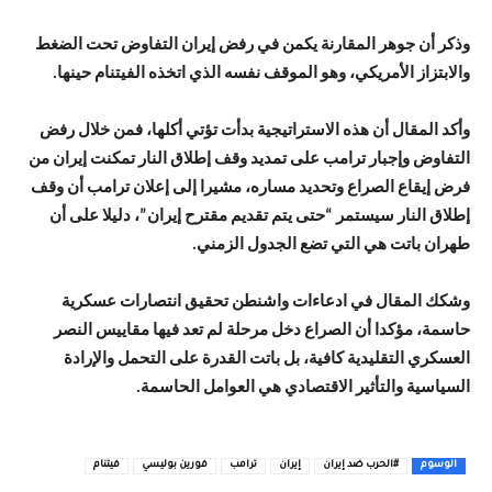
وذكر أن جوهر المقارنة يكمن في رفض إيران التفاوض تحت الضغط
والابتزاز الأمريكي، وهو الموقف نفسه الذي اتخذه الفيتنام حينها.
وأكد المقال أن هذه الاستراتيجية بدأت تؤتي أكلها، فمن خلال رفض
التفاوض وإجبار ترامب على تمديد وقف إطلاق النار تمكنت إيران من
فرض إيقاع الصراع وتحديد مساره، مشيرا إلى إعلان ترامب أن وقف
إطلاق النار سيستمر “حتى يتم تقديم مقترح إيران”، دليلا على أن
طهران باتت هي التي تضع الجدول الزمني.
وشكك المقال في ادعاءات واشنطن تحقيق انتصارات عسكرية
حاسمة، مؤكدا أن الصراع دخل مرحلة لم تعد فيها مقاييس النصر
العسكري التقليدية كافية، بل باتت القدرة على التحمل والإرادة
السياسية والتأثير الاقتصادي هي العوامل الحاسمة.
الوسوم
#الحرب ضد إيران
إيران
ترامب
فورين بوليسي
فيتنام