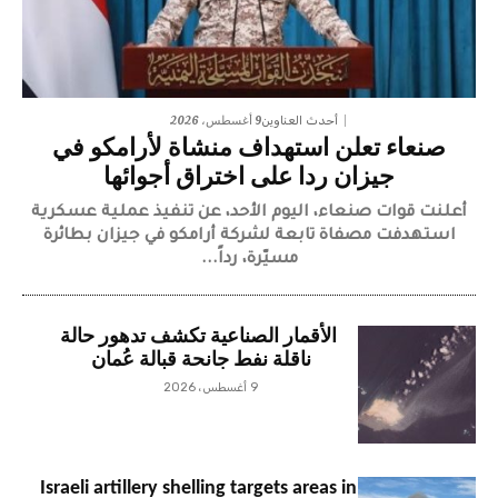
9 أغسطس، 2026
أحدث العناوين
صنعاء تعلن استهداف منشاة لأرامكو في
جيزان ردا على اختراق أجوائها
أعلنت قوات صنعاء، اليوم الأحد، عن تنفيذ عملية عسكرية
استهدفت مصفاة تابعة لشركة أرامكو في جيزان بطائرة
مسيّرة، رداً...
الأقمار الصناعية تكشف تدهور حالة
ناقلة نفط جانحة قبالة عُمان
9 أغسطس، 2026
Israeli artillery shelling targets areas in