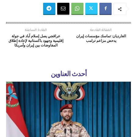
المقالة القادمة
المادة السابقة
الغارديان: تماسك مؤسسات إيران
عراقجي يصل إسلام آباد في جولة
يدحض مزاعم ترامب
إقليمية وجهود باكستانية لإعادة إطلاق
المفاوضات بين إيران وأمريكا
أحدث العناوين