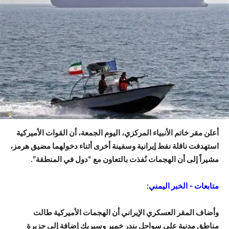
أعلن مقر خاتم الأنبياء المركزي، اليوم الجمعة، أن القوات الأميركية
استهدفت ناقلة نفط إيرانية وسفينة أخرى أثناء دخولهما مضيق هرمز،
مشيراً إلى أن الهجمات نُفذت بالتعاون مع “دول في المنطقة”.
متابعات – الخبر اليمني:
وأضاف المقر العسكري الإيراني أن الهجمات الأميركية طالت
مناطق مدنية على سواحل بندر خمير وسيريك إضافة إلى جزيرة