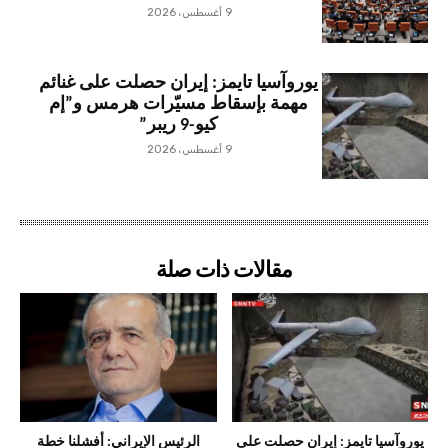
9 أغسطس، 2026
يوروآسيا تايمز: إيران حصلت على غنائم
مهمة بإسقاط مسيّرات هرمس و”إم
كيو-9 ريبر”
9 أغسطس، 2026
مقالات ذات صلة
يوروآسيا تايمز: إيران حصلت على
الرئيس الإيراني: أفشلنا خطة