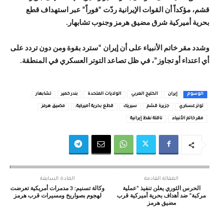
قشم، مؤكداً أن القوات الإيرانية ردّت “فوراً” عبر استهداف قطع
بحرية أميركية شرق مضيق هرمز وجنوب تشابهار.
وشدد مقر خاتم الأنبياء على أن إيران “سترد بقوة ومن دون تردد على
أي اعتداء أو تجاوز”، في ظل تصاعد التوتر العسكري في المنطقة.
الوسوم
إيران
الخليج العربي
الولايات المتحدة
بندر خمير
تشابهار
توتر عسكري
جزيرة قشم
سيريك
قطع بحرية أميركية.
مضيق هرمز
مقر خاتم الأنبياء
ناقلة نفط إيرانية
المقالة القادمة
المادة السابقة
الحرس الثوري يعلن تنفيذ “عملية
وكالة تسنيم: 3 مدمرات أمريكية تعرضت
مركبة” ضد أهداف بحرية أميركية قرب
لهجوم بصواريخ ومسيرات قرب هرمز
مضيق هرمز