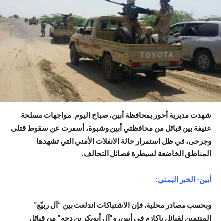
شهدت مديرية أحور بمحافظة أبين، صباح اليوم، مواجهات مسلحة
عنيفة بين قبائل من محافظتي أبين وشبوة، أسفرت عن سقوط قتلى
وجرحى، في ظل استمرار حالة الانفلات الأمني التي تشهدها
المناطق الخاضعة لسيطرة فصائل التحالف.
أبين- الخبر اليمني:
وبحسب مصادر محلية، فإن الاشتباكات اندلعت بين “آل ربيّع”
المنتمين لقبائل باكازم في أبين، و”آل أبوبكر بن دحه” من قبائل