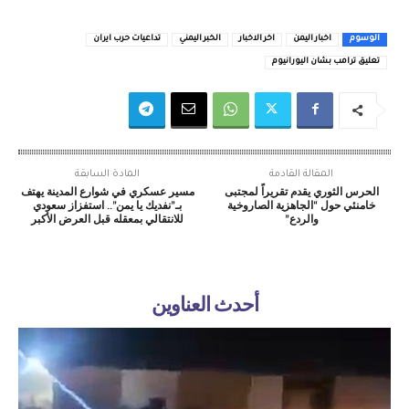
الوسوم
اخبار اليمن
اخر الاخبار
الخبر اليمني
تداعيات حرب ايران
تعليق ترامب بشان اليورانيوم
المقالة القادمة
المادة السابقة
الحرس الثوري يقدم تقريراً لمجتبى
مسير عسكري في شوارع المدينة يهتف
خامنئي حول “الجاهزية الصاروخية
بـ”نفديك يا يمن”.. استفزاز سعودي
والردع”
للانتقالي بمعقله قبل العرض الأكبر
أحدث العناوين