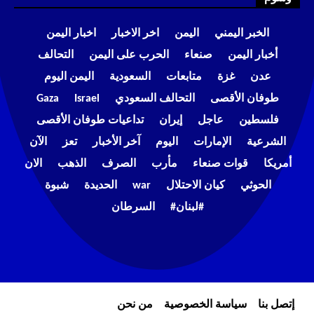
الخبر اليمني
اليمن
اخر الاخبار
اخبار اليمن
أخبار اليمن
صنعاء
الحرب على اليمن
التحالف
عدن
غزة
متابعات
السعودية
اليمن اليوم
طوفان الأقصى
التحالف السعودي
Israel
Gaza
فلسطين
عاجل
إيران
تداعيات طوفان الأقصى
الشرعية
الإمارات
اليوم
آخر الأخبار
تعز
الآن
أمريكا
قوات صنعاء
مأرب
الصرف
الذهب
الان
الحوثي
كيان الاحتلال
war
الحديدة
شبوة
#لبنان#
السرطان
إتصل بنا
سياسة الخصوصية
من نحن