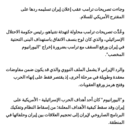
وجاءت تصريحات ترامب عقب إعلان إيران تسليمه ردها على
المقترح الأمريكي للسلام.
وعُدَّت تصريحات ترامب محاولة لتهدئة نتنياهو، رئيس حكومة الاحتلال
الإسرائيلي، والذي كان لوح بنسف الاتفاق باستهداف البنى التحتية
في إيران ورفع السقف مع ترامب بضرورة إخراج “اليورانيوم
المخصب”.
والرد الإيراني لا يشمل الملف النووي والذي قد يكون ضمن مفاوضات
معقدة وطويلة في مرحلة أخرى، إذ يقتصر فقط على إنهاء الحرب
وفتح هرمز ورفع العقوبات.
و”اليورانيوم” كان أحد أهداف الحرب الإسرائيلية – الأمريكية على
إيران وقد سقط كبقية الأهداف المعلنة؛ من إسقاط النظام وتفكيك
البرنامج الصاروخي لإيران إلى تحجيم العلاقات بين إيران وحلفائها في
المنطقة.