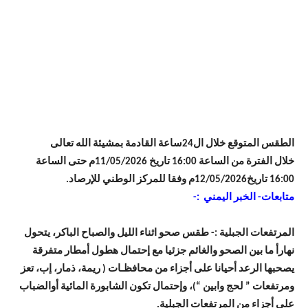
الطقس المتوقع خلال ال24ساعة القادمة بمشيئة الله تعالى
خلال الفترة من الساعة 16:00 تاريخ 11/05/2026م حتى الساعة
16:00 تاريخ12/05/2026م وفقا للمركز الوطني للإرصاد.
متابعات- الخبر اليمني :-
المرتفعات الجبلية :- طقس صحو اثناء الليل والصباح الباكر، يتحول
نهارأ ما بين الصحو والغائم جزئيا مع إحتمال هطول أمطار متفرقة
يصحبها الرعد أحيانا على أجزاء من محافظـات ( ريمة، ذمار، إب، تعز
ومرتفعات ” لحج وابين “)، وإحتمال تكون الشابورة المائية أوالضباب
على أجزاء من المرتفعات الجبلية.