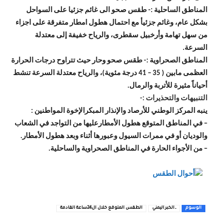
المناطق الساحلية :- طقس صحو الى غائم جزئيا على السواحل
بشكل عام، وغائم جزئيأ مع احتمال هطول امطار متفرقة على اجزاء
من سهل تهامة وأرخبيل سقطرى، والرياح خفيفة إلى معتدلة
السرعة.
المناطق الصحراوية :- طقس صحو وحار حيث تتراوح درجات الحرارة
العظمى مابين ( 35 – 41 درجة مئوية)، والرياح معتدلة السرعة تنشط
أحياناً مثيرة للأتربة والرمال.
التنبيهات والتحذيرات :-
ينبه المركز الوطني للأرصاد والإنذار المبكرالإخوة المواطنين :
– في المناطق المتوقع هطول الأمطارعليها من التواجد في الشعاب
والوديان أو في ممرات السيول وعبورها أثناء وبعد هطول الأمطار.
– من الأجواء الحارة في المناطق الصحراوية والساحلية.
الوسوم
ـ الخبر اليمني
الطقس المتوقع خلال ال24ساعة القادمة