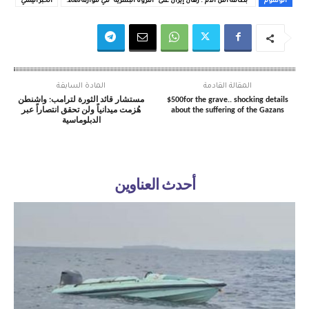
الوسوم
"بطاقة أمل الأم": رهان إيران على "الثروة البشرية" في موازنة 2026.
الخبر اليمني
المقالة القادمة
المادة السابقة
$500for the grave.. shocking details
مستشار قائد الثورة لترامب: واشنطن
about the suffering of the Gazans
هُزمت ميدانياً ولن تحقق انتصاراً عبر
الدبلوماسية
أحدث العناوين