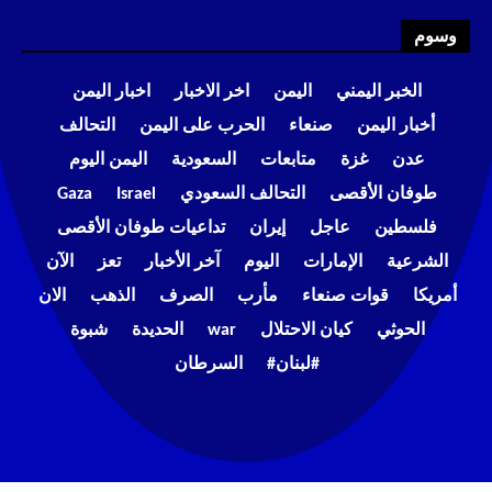
وسوم
الخبر اليمني
اليمن
اخر الاخبار
اخبار اليمن
أخبار اليمن
صنعاء
الحرب على اليمن
التحالف
عدن
غزة
متابعات
السعودية
اليمن اليوم
طوفان الأقصى
التحالف السعودي
Israel
Gaza
فلسطين
عاجل
إيران
تداعيات طوفان الأقصى
الشرعية
الإمارات
اليوم
آخر الأخبار
تعز
الآن
أمريكا
قوات صنعاء
مأرب
الصرف
الذهب
الان
الحوثي
كيان الاحتلال
war
الحديدة
شبوة
#لبنان#
السرطان