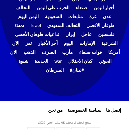
أخبار اليمن
صنعاء
الحرب على اليمن
التحالف
عدن
غزة
متابعات
السعودية
اليمن اليوم
طوفان الأقصى
التحالف السعودي
Israel
Gaza
فلسطين
عاجل
إيران
تداعيات طوفان الأقصى
الشرعية
الإمارات
اليوم
آخر الأخبار
تعز
الآن
أمريكا
قوات صنعاء
مأرب
الصرف
الذهب
الان
الحوثي
كيان الاحتلال
war
الحديدة
شبوة
#لبنان#
السرطان
إتصل بنا
سياسة الخصوصية
من نحن
جميع الحقوق محفوظة للخبر اليمني 2025م