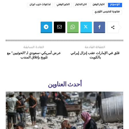
الوسوم
اخبار اليمن
اخر الاخبار
الخبر اليمني
تداعيات حرب ايران
مناورة للحرس الثوري
المقالة القادمة
المادة السابقة
قلق في الإمارات عقب إنزال إيراني
عرض أمريكي–سعودي لـ”الحوثيين” مع
بالكويت
تلويح بإغلاق المندب
أحدث العناوين