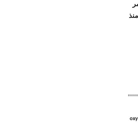
ر
منذ
oxy