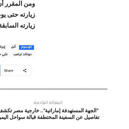
ومن المقرر أن
زيارته حتى يو
زيارته السابقة خ
آبل
إيرا
الوسوم
دونالد ترامب
شي جي
Share
المقالة القادمة
“الجهة المستهدفة إماراتية”.. خارجية مصر تكش
تفاصيل عن السفينة المختطفة قبالة سواحل اليم