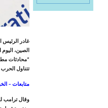
غادر الرئيس ال
الصين، اليوم ا
“محادثات مطول
تتناول الحرب ف
متابعات – الخب
وقال ترامب لل