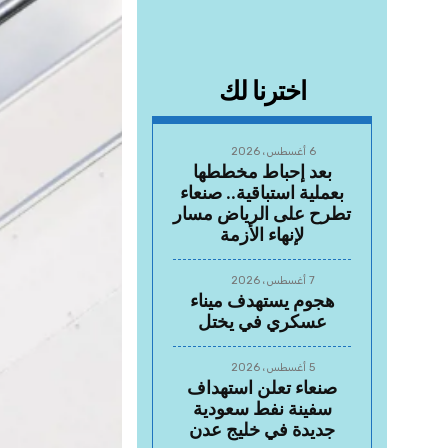
اخترنا لك
6 أغسطس، 2026
بعد إحباط مخططها
بعملية استباقية.. صنعاء
تطرح على الرياض مسار
لإنهاء الأزمة
7 أغسطس، 2026
هجوم يستهدف ميناء
عسكري في يختل
5 أغسطس، 2026
صنعاء تعلن استهداف
سفينة نفط سعودية
جديدة في خليج عدن