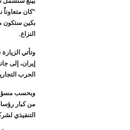
بينغ ستشمل تط
“كان متعاوناً ن
بكين ستكون 
النزاع.
وتأتي الزيارة
إيران، إلى جا
الحرب التجاري
وبحسب مسؤول 
من كبار رؤساء
التنفيذي لشرك