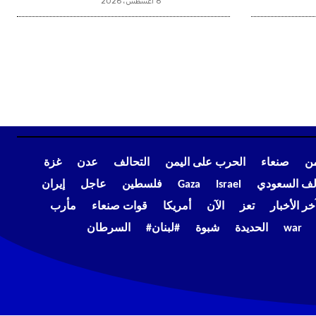
8 أغسطس، 2026
من
صنعاء
الحرب على اليمن
التحالف
عدن
غزة
الف السعودي
Israel
Gaza
فلسطين
عاجل
إيران
خر الأخبار
تعز
الآن
أمريكا
قوات صنعاء
مأرب
war
الحديدة
شبوة
#لبنان#
السرطان