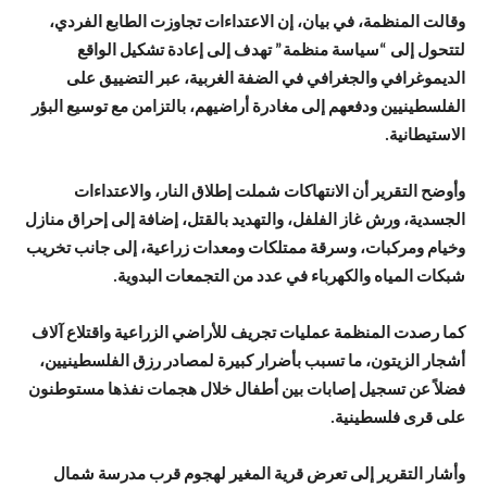
وقالت المنظمة، في بيان، إن الاعتداءات تجاوزت الطابع الفردي،
لتتحول إلى “سياسة منظمة” تهدف إلى إعادة تشكيل الواقع
الديموغرافي والجغرافي في الضفة الغربية، عبر التضييق على
الفلسطينيين ودفعهم إلى مغادرة أراضيهم، بالتزامن مع توسيع البؤر
الاستيطانية.
وأوضح التقرير أن الانتهاكات شملت إطلاق النار، والاعتداءات
الجسدية، ورش غاز الفلفل، والتهديد بالقتل، إضافة إلى إحراق منازل
وخيام ومركبات، وسرقة ممتلكات ومعدات زراعية، إلى جانب تخريب
شبكات المياه والكهرباء في عدد من التجمعات البدوية.
كما رصدت المنظمة عمليات تجريف للأراضي الزراعية واقتلاع آلاف
أشجار الزيتون، ما تسبب بأضرار كبيرة لمصادر رزق الفلسطينيين،
فضلاً عن تسجيل إصابات بين أطفال خلال هجمات نفذها مستوطنون
على قرى فلسطينية.
وأشار التقرير إلى تعرض قرية المغير لهجوم قرب مدرسة شمال