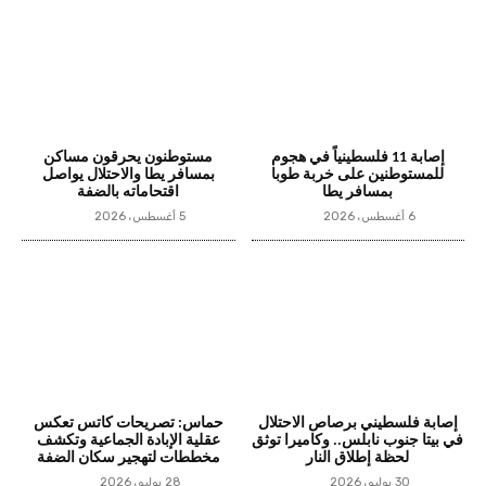
إصابة 11 فلسطينياً في هجوم
مستوطنون يحرقون مساكن
للمستوطنين على خربة طوبا
بمسافر يطا والاحتلال يواصل
بمسافر يطا
اقتحاماته بالضفة
6 أغسطس، 2026
5 أغسطس، 2026
إصابة فلسطيني برصاص الاحتلال
حماس: تصريحات كاتس تعكس
في بيتا جنوب نابلس.. وكاميرا توثق
عقلية الإبادة الجماعية وتكشف
لحظة إطلاق النار
مخططات لتهجير سكان الضفة
30 يوليو، 2026
28 يوليو، 2026