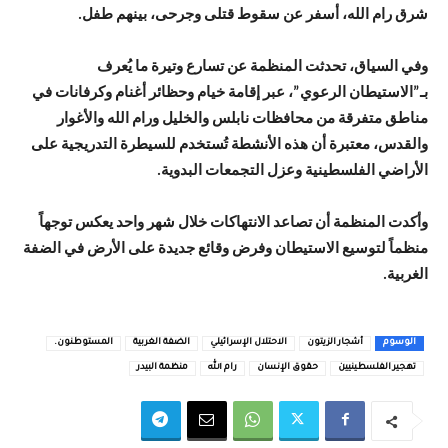
شرق رام الله، أسفر عن سقوط قتلى وجرحى، بينهم طفل.
وفي السياق، تحدثت المنظمة عن تسارع وتيرة ما يُعرف
بـ”الاستيطان الرعوي”، عبر إقامة خيام وحظائر أغنام وكرفانات في
مناطق متفرقة من محافظات نابلس والخليل ورام الله والأغوار
والقدس، معتبرة أن هذه الأنشطة تُستخدم للسيطرة التدريجية على
الأراضي الفلسطينية وعزل التجمعات البدوية.
وأكدت المنظمة أن تصاعد الانتهاكات خلال شهر واحد يعكس توجهاً
منظماً لتوسيع الاستيطان وفرض وقائع جديدة على الأرض في الضفة
الغربية.
الوسوم
أشجار الزيتون
الاحتلال الإسرائيلي
الضفة الغربية
المستوطنون.
تهجير الفلسطينيين
حقوق الإنسان
رام الله
منظمة البيدر