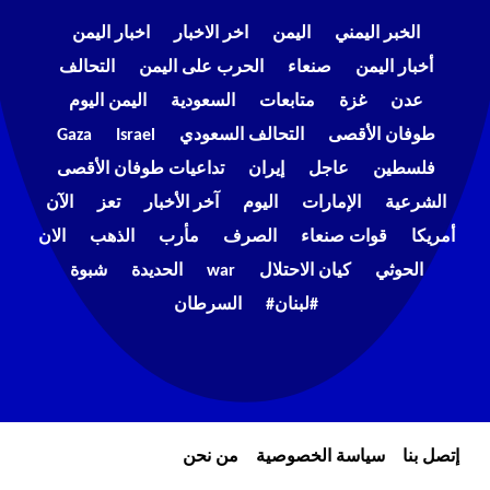
الخبر اليمني
اليمن
اخر الاخبار
اخبار اليمن
أخبار اليمن
صنعاء
الحرب على اليمن
التحالف
عدن
غزة
متابعات
السعودية
اليمن اليوم
طوفان الأقصى
التحالف السعودي
Israel
Gaza
فلسطين
عاجل
إيران
تداعيات طوفان الأقصى
الشرعية
الإمارات
اليوم
آخر الأخبار
تعز
الآن
أمريكا
قوات صنعاء
الصرف
مأرب
الذهب
الان
الحوثي
كيان الاحتلال
war
الحديدة
شبوة
#لبنان#
السرطان
إتصل بنا
سياسة الخصوصية
من نحن