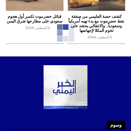
كشف حصة العليمي من صفقة
قبائل حضرموت تكسر أول هجوم
نفط حضرموت مع بدء نهبه أمريكياً
سعودي على مطارحها شرق اليمن
وسعودياً.. والانتقالي يحشد على
5 أغسطس، 2026
تخوم المكلا لإجهاضها
5 أغسطس، 2026
وسوم