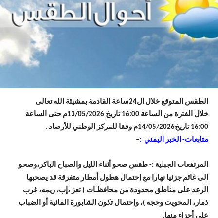
الطقس المتوقع خلال ال24ساعة القادمة بمشيئة الله تعالى
خلال الفترة من الساعة 16:00 تاريخ 13/05/2026م حتى الساعة
16:00 تاريخ14/05/2026م وفقا للمركز الوطني للأرصاد .
متابعات- الخبر اليمني :
–
المرتفعات الجبلية :- طقس صحو أثناء الليل والصباح الباكر،وصحو
الى غائم جزئيا نهارا مع إحتمال هطول أمطار متفرقة قد يصحبها
الرعد على مناطق محدودة من محافظـات ( تعز ،إب، ريمه، غرب
ذمار، المحويت وحجه )، وإحتمال تكون الشابورة المائية أو الضباب
على أجزاء منها.