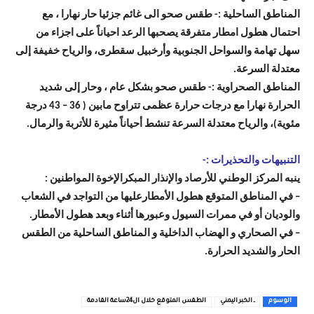
المناطق الساحلية :- طقس صحو الى غائم جزئيا حار نهارا ، مع
احتمال هطول امطار متفرقة يصحبها الرعد احياناً على اجزاء من
سهل تهامة والسواحل الجنوبية وأرخبيل سقطرى، والرياح خفيفة إلى
معتدلة السرعة.
المناطق الصحراوية :- طقس صحو بشكل عام ، وحار إلى شديد
الحرارة نهارا مع درجات حرارة عظمى تتراوح مابين ( 36 – 43 درجة
مئوية)، والرياح معتدلة السرعة تنشط أحياناً مثيرة للأتربة والرمال.
التنبيهات والتحذيرات :-
ينبه المركز الوطني للأرصاد والإنذار المبكرالإخوة المواطنين :
– في المناطق المتوقع هطول الأمطارعليها من التواجد في الشعاب
والوديان أو في ممرات السيول وعبورها أثناء وبعد هطول الأمطار.
– في الصحاري و الهضاب الداخلية و المناطق الساحلية من الطقس
الحار والشديد الحرارة.
الوسوم
ـ الخبر اليمني
الطقس المتوقع خلال ال24ساعة القادمة