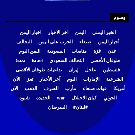
وسوم
الخبر اليمني
اليمن
اخر الاخبار
اخبار اليمن
أخبار اليمن
صنعاء
الحرب على اليمن
التحالف
عدن
غزة
متابعات
السعودية
اليمن اليوم
طوفان الأقصى
التحالف السعودي
Israel
Gaza
فلسطين
عاجل
إيران
تداعيات طوفان الأقصى
الشرعية
الإمارات
اليوم
آخر الأخبار
تعز
الآن
أمريكا
قوات صنعاء
مأرب
الصرف
الذهب
الان
الحوثي
كيان الاحتلال
war
الحديدة
شبوة
#لبنان#
السرطان