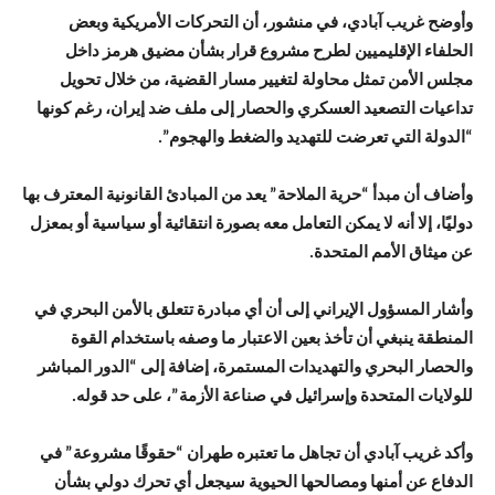
وأوضح غريب آبادي، في منشور، أن التحركات الأمريكية وبعض
الحلفاء الإقليميين لطرح مشروع قرار بشأن مضيق هرمز داخل
مجلس الأمن تمثل محاولة لتغيير مسار القضية، من خلال تحويل
تداعيات التصعيد العسكري والحصار إلى ملف ضد إيران، رغم كونها
“الدولة التي تعرضت للتهديد والضغط والهجوم”.
وأضاف أن مبدأ “حرية الملاحة” يعد من المبادئ القانونية المعترف بها
دوليًا، إلا أنه لا يمكن التعامل معه بصورة انتقائية أو سياسية أو بمعزل
عن ميثاق الأمم المتحدة.
وأشار المسؤول الإيراني إلى أن أي مبادرة تتعلق بالأمن البحري في
المنطقة ينبغي أن تأخذ بعين الاعتبار ما وصفه باستخدام القوة
والحصار البحري والتهديدات المستمرة، إضافة إلى “الدور المباشر
للولايات المتحدة وإسرائيل في صناعة الأزمة”، على حد قوله.
وأكد غريب آبادي أن تجاهل ما تعتبره طهران “حقوقًا مشروعة” في
الدفاع عن أمنها ومصالحها الحيوية سيجعل أي تحرك دولي بشأن