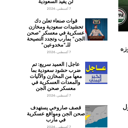
لن يفيد السعودية
7 أغسطس، 2026
قوات صنعاء تعلن دك
تحشيدات سعودية ومخازن
عسكرية في معسكر “صحن
الجن” بمأرب وتجدد النصيحة
للـ”مخدوعين”
زه
7 أغسطس، 2026
عاجل| العميد سريع: تم
ضرب حشود سعودية بما
معها من المخازن والآليات
والمعدات العسكرية في
معسكر صحن الجن
7 أغسطس، 2026
ل
قصف صاروخي يستهدف
صحن الجن ومواقع عسكرية
في مأرب
7 أغسطس، 2026