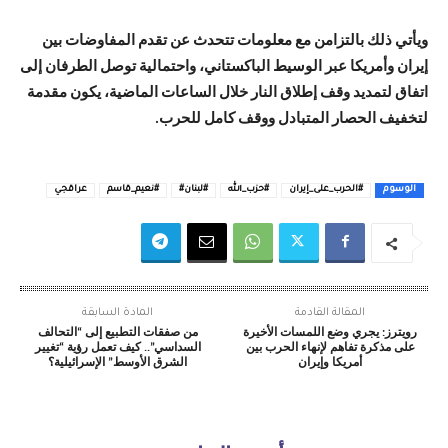
ويأتي ذلك بالتزامن مع معلومات تتحدث عن تقدم المفاوضات بين
إيران وأمريكا عبر الوسيط الباكستاني، واحتمالية توصل الطرفان إلى
اتفاق لتمديد وقف إطلاق النار خلال الساعات الماضية، يكون مقدمة
لتخفيف الحصار المتبادل ووقف كامل للحرب.
الوسوم
#الحرب_على_إيران
#حزب_الله
#لبنان#
#نعيم_قاسم
عراقجي
المقالة القادمة
المادة السابقة
رويترز: يجري وضع اللمسات الأخيرة
من صفقات التطبيع إلى “التحالف
على مذكرة تفاهم لإنهاء الحرب بين
السداسي”.. كيف تعمل رؤية “تغيير
أمريكا وإيران
الشرق الأوسط” الإسرائيلية؟