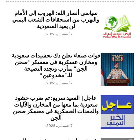
سياسي أنصار الله: الهروب إلى الأمام
والتهرب من استحقاقات الشعب اليمني
لن يفيد السعودية
7 أغسطس، 2026
قوات صنعاء تعلن دك تحشيدات سعودية
ومخازن عسكرية في معسكر “صحن
الجن” بمأرب وتجدد النصيحة
للـ”مخدوعين”
7 أغسطس، 2026
عاجل| العميد سريع: تم ضرب حشود
سعودية بما معها من المخازن والآليات
والمعدات العسكرية في معسكر صحن
الجن
7 أغسطس، 2026