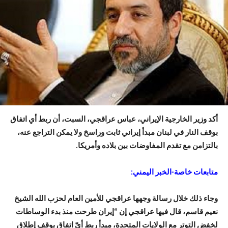
أكد وزير الخارجية الإيراني، عباس عراقجي، السبت، أن ربط أي اتفاق
بوقف النار في لبنان مبدأ إيراني ثابت وراسخ ولا يمكن التراجع عنه،
بالتزامن مع تقدم المفاوضات بين بلاده وأمريكا.
متابعات خاصة-الخبر اليمني:
وجاء ذلك خلال رسالة وجهها عراقجي للأمين العام لحزب الله الشيخ
نعيم قاسم، قال فيها عراقجي إن “إيران طرحت منذ بدء الوساطات
لخفض التوتر مع الولايات المتحدة، مبدأ ربط أيّ اتفاق بوقف إطلاق