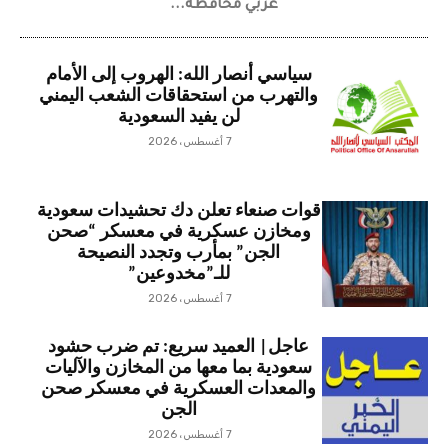
غربي محافظة...
سياسي أنصار الله: الهروب إلى الأمام
والتهرب من استحقاقات الشعب اليمني
لن يفيد السعودية
7 أغسطس، 2026
قوات صنعاء تعلن دك تحشيدات سعودية
ومخازن عسكرية في معسكر “صحن
الجن” بمأرب وتجدد النصيحة
للـ”مخدوعين”
7 أغسطس، 2026
عاجل| العميد سريع: تم ضرب حشود
سعودية بما معها من المخازن والآليات
والمعدات العسكرية في معسكر صحن
الجن
7 أغسطس، 2026