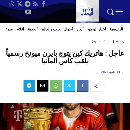
الرئيسية
أخبار الوطن
أبعاد
أحوال العرب والعالم
أبجدية
أقلام
منوعات
رياضة
أحدث العناوين
عاجل : هاتريك كين يتوج بايرن ميونخ رسمياً
بلقب كأس ألمانيا
23 مايو، 2026