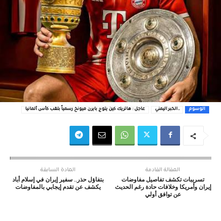
الوسوم
ـ الخبر اليمني
عاجل : هاتريك كين يتوج بايرن ميونخ رسمياً بلقب كأس ألمانيا
المقالة القادمة
المادة السابقة
تسريبات تكشف تفاصيل مفاوضات
بتفاؤل حذر.. سفير إيران في إسلام أباد
إيران وأمريكا وخلافات حادة رغم الحديث
يكشف عن تقدم إيجابي بالمفاوضات
عن توافق أولي