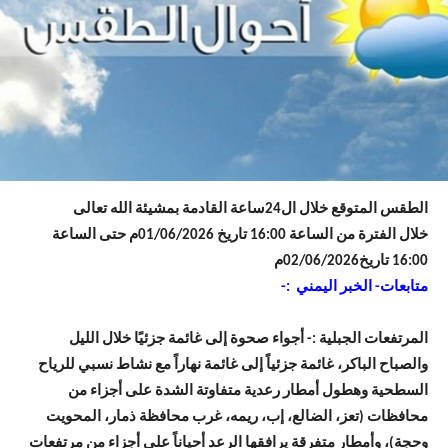
الطقس المتوقع خلال ال24ساعة القادمة بمشيئة الله تعالى
خلال الفترة من الساعة 16:00 تاريخ 01/06/2026م حتى الساعة
16:00 تاريخ02/06/2026م
متابعات- الخبر اليمني :-
المرتفعات الجبلية :- أجواء صحوة إلى غائمة جزئيًا خلال الليل
والصباح الباكر، غائمة جزئياً إلى غائمة نهاراً مع نشاط نسبي للرياح
السطحية وهطول أمطار رعدية متفاوتة الشدة على أجزاء من
محافظات (تعز، الضالع، إب، ريمه، غرب محافظة ذمار، المحويت
وحجة)، وأمطار متفرقة يرافقها الرعد أحياناً على أجزاء من مرتفعات