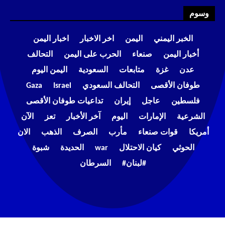
وسوم
الخبر اليمني
اليمن
اخر الاخبار
اخبار اليمن
أخبار اليمن
صنعاء
الحرب على اليمن
التحالف
عدن
غزة
متابعات
السعودية
اليمن اليوم
طوفان الأقصى
التحالف السعودي
Israel
Gaza
فلسطين
عاجل
إيران
تداعيات طوفان الأقصى
الشرعية
الإمارات
اليوم
آخر الأخبار
تعز
الآن
أمريكا
قوات صنعاء
مأرب
الصرف
الذهب
الان
الحوثي
كيان الاحتلال
war
الحديدة
شبوة
#لبنان#
السرطان