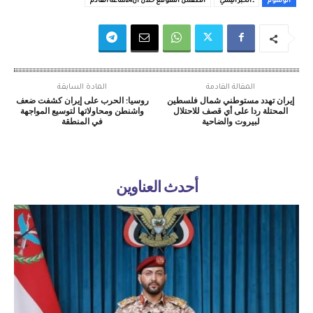
الوسوم
ـ الخبر اليمني
الطقس المتوقع خلال ال24ساعة القادم
المقالة القادمة
المادة السابقة
إيران تهدد مستوطني شمال فلسطين
روسيا: الحرب على إيران كشفت ضعف
المحتلة ردا على أي قصف للاحتلال
واشنطن ومحاولاتها لتوسيع المواجهة
لبيروت والضاحية
في المنطقة
أحدث العناوين