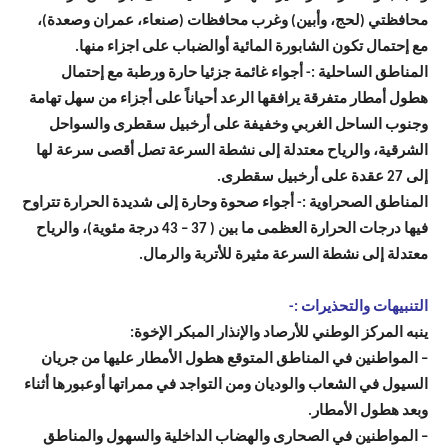
محافظتي (لحج، وأبين) وغرب محافظات (صنعاء، عمران وصعدة)،
مع إحتمال تكون الشابورة المائية أوالضباب على اجزاء منها.
المناطق الساحلية :- أجواء غائمة جزئيا حارة ورطبة مع إحتمال
هطول أمطار متفرقة يرافقها الرعد أحياناً على أجزاء من سهل تهامة
وجنوب الساحل الغربي وخفيفة على أرخبيل سقطرى والسواحل
الشرقية، والرياح معتدلة إلى نشطة السرعة تصل أقصى سرعة لها
إلى 27 عقدة على أرخبيل سقطرى.
المناطق الصحراوية :- أجواء صحوة وحارة إلى شديدة الحرارة تتراوح
فيها درجات الحرارة العظمى ما بين ( 37 – 43 درجة مئوية)، والرياح
معتدلة إلى نشطة السرعة مثيرة للأتربة والرمال.
التنبيهات والتحذيرات :-
ينبه المركز الوطني للأرصاد والإنذار المبكر الإخوة:
– المواطنين في المناطق المتوقع هطول الأمطار عليها من جريان
السيول في الشعاب والوديان ومن التواجد في ممراتها أوعبورها أثناء
وبعد هطول الأمطار.
– المواطنين في الصحارى والهضاب الداخلية والسهول والمناطق