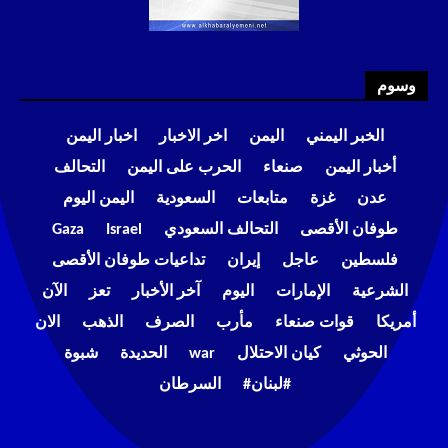
وسوم
الخبر اليمني
اليمن
اخر الاخبار
اخبار اليمن
أخبار اليمن
صنعاء
الحرب على اليمن
التحالف
عدن
غزة
متابعات
السعودية
اليمن اليوم
طوفان الأقصى
التحالف السعودي
Israel
Gaza
فلسطين
عاجل
إيران
تداعيات طوفان الأقصى
الشرعية
الإمارات
اليوم
آخر الأخبار
تعز
الآن
أمريكا
قوات صنعاء
مأرب
الصرف
الذهب
الان
الحوثي
كيان الاحتلال
war
الحديدة
شبوة
#لبنان#
السرطان