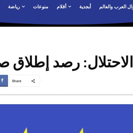
ال العرب والعالم
أبجدية
أقلام
منوعات
رياضة
احتلال: رصد إطلاق صو
Share