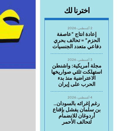
اخترنا لك
2 أغسطس، 2026
إعادة انتاج “عاصفة
الحزم” = تحالف بحري
دفاعي متعدد الجنسيات
3 أغسطس، 2026
مجلة أمريكية: واشنطن
استهلكت ثلثي صواريخها
الاعتراضية منذ بدء
الحرب على إيران
4 أغسطس، 2026
رغم إغرائه بالسودان..
بن سلمان يفشل بإقناع
أردوغان للانضمام
لتحالف الأحمر