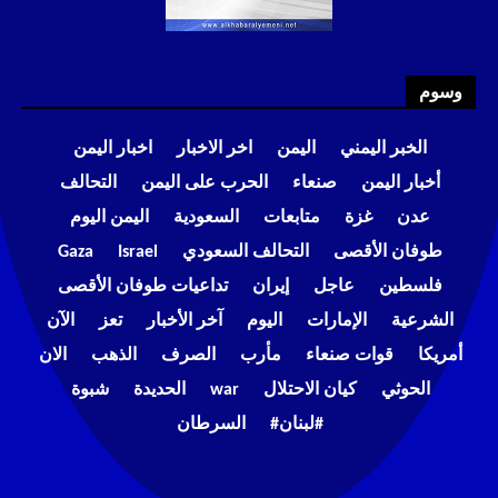
وسوم
الخبر اليمني
اليمن
اخر الاخبار
اخبار اليمن
أخبار اليمن
صنعاء
الحرب على اليمن
التحالف
عدن
غزة
متابعات
السعودية
اليمن اليوم
طوفان الأقصى
التحالف السعودي
Israel
Gaza
فلسطين
عاجل
إيران
تداعيات طوفان الأقصى
الشرعية
الإمارات
اليوم
آخر الأخبار
تعز
الآن
أمريكا
قوات صنعاء
مأرب
الصرف
الذهب
الان
الحوثي
كيان الاحتلال
war
الحديدة
شبوة
#لبنان#
السرطان