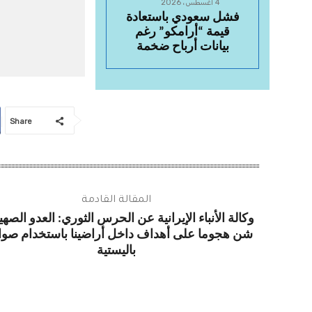
4 أغسطس، 2026
فشل سعودي باستعادة
قيمة “أرامكو” رغم
بيانات أرباح ضخمة
Share
المقالة القادمة
وكالة الأنباء الإيرانية عن الحرس الثوري: العدو الصه
شن هجوما على أهداف داخل أراضينا باستخدام صوا
باليستية