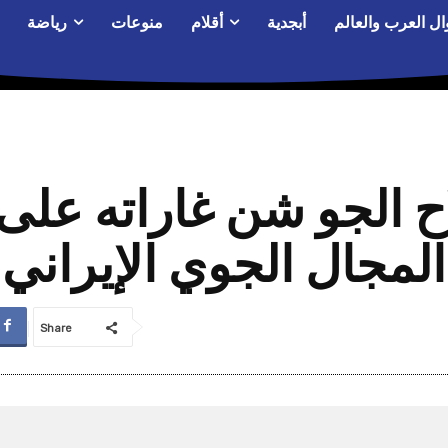
ال العرب والعالم
أبجدية
أقلام
منوعات
رياضة
اح الجو شن غاراته على
المجال الجوي الإيراني
Share