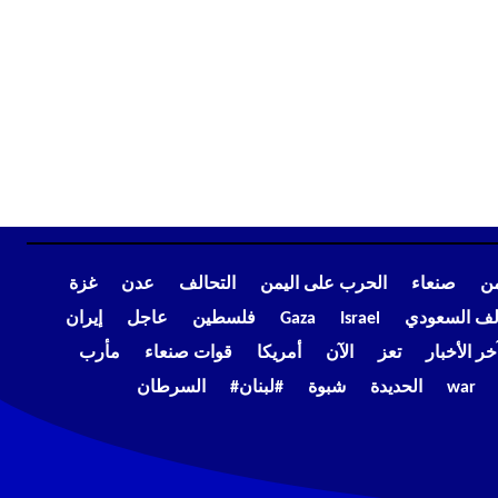
من
صنعاء
الحرب على اليمن
التحالف
عدن
غزة
الف السعودي
Israel
Gaza
فلسطين
عاجل
إيران
خر الأخبار
تعز
الآن
أمريكا
قوات صنعاء
مأرب
war
الحديدة
شبوة
#لبنان#
السرطان