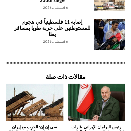
Saudi siege
6 أغسطس، 2026
إصابة 11 فلسطينياً في هجوم
للمستوطنين على خربة طوبا بمسافر
يطا
6 أغسطس، 2026
مقالات ذات صلة
رئيس البرلمان الإيراني: غارات
سي إن إن: الحرب مع إيران