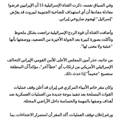
وفي السياق نفسه، ذكرت القناة الإسرائيلية 13 أن الإيرانيين فرضوا
معادلة مفادها أن أي استهداف للضاحية الجنوبية لبيروت قد يعرّض
“إسرائيل” لهجوم صاروخي إيراني.
وأضافت القناة أن قوة الردع الإسرائيلية تراجعت بشكل ملحوظ
وتآكلت بصورة كبيرة بعد الجولة الأخيرة من التصعيد، ووصفتها بأنها
“عبثية ولا معنى لها”.
من جانبه، حذر أمين المجلس الأعلى للأمن القومي الإيراني التحالف
الإسرائيلي الأمريكي من ارتكاب أي “خطأ آخر”، مؤكداً أن المنطقة
ستصبح “جحيماً” إذا حدث ذلك.
وكان مقر خاتم الأنبياء المركزي في إيران قد أعلن وقف عمليات
القوات المسلحة بعد تنفيذ موجة جديدة من العمليات العسكرية ضد
أهداف وصفها بالمهمة والحساسة داخل الأراضي المحتلة.
ورغم إعلان توقف العمليات، أكد المقر أن استمرار الاعتداءات، بما