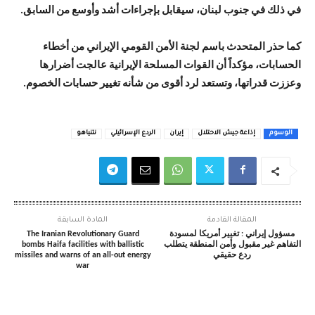
في ذلك في جنوب لبنان، سيقابل بإجراءات أشد وأوسع من السابق.
كما حذر المتحدث باسم لجنة الأمن القومي الإيراني من أخطاء
الحسابات، مؤكداً أن القوات المسلحة الإيرانية عالجت أضرارها
وعززت قدراتها، وتستعد لرد أقوى من شأنه تغيير حسابات الخصوم.
الوسوم
إذاعة جيش الاحتلال
إيران
الردع الإسرائيلي
نتنياهو
المقالة القادمة
المادة السابقة
مسؤول إيراني : تغيير أمريكا لمسودة
The Iranian Revolutionary Guard
التفاهم غير مقبول وأمن المنطقة يتطلب
bombs Haifa facilities with ballistic
ردع حقيقي
missiles and warns of an all-out energy
war