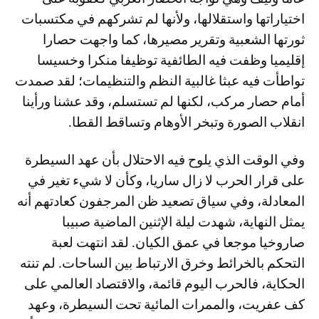
اختياراتها واستقلالها، ولأنها لم تشركهم في مكتسبات
ثورتها الشعبية وتقرير مصيرها، كما واجهت حصارا
إقليميا وظفت فيه الطائفية توظيفا منكرا وخسيسا
تواطأت فيه عبثا غالبية النظم والتنظيمات؛ لقد صمدت
أمام حصار مركب، لكنها لم تستسلم، وقد عشنا ورأينا
انقلاب الصورة وتبخر الأوهام وتساقط القطا.
وفي الوقت الذي يلوح فيه الاحتلال بأن عهد السيطرة
على قرار الحرب لا زال ساريا، وكأن لا شيء تغير في
المعادلة، وفي سياق تصعيد ظن المرجفون كعادتهم أنه
يمثل النهاية، شهدت ليلة الإثنين الماضية صبيبا
صاروخيا موجعا في عمق الكيان. لقد انتهت لعبة
التحكم بالخرائط وخرق الارتباط بين الساحات. لم تنته
الحكاية، فالحرب اليوم قائمة، والاقتصاد العالمي على
كف عفريت، والممرات المائية تحت السيطرة، وعهد