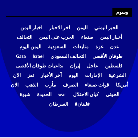
وسوم
الخبر اليمني
اليمن
اخر الاخبار
اخبار اليمن
أخبار اليمن
صنعاء
الحرب على اليمن
التحالف
عدن
غزة
متابعات
السعودية
اليمن اليوم
طوفان الأقصى
التحالف السعودي
Israel
Gaza
فلسطين
عاجل
إيران
تداعيات طوفان الأقصى
الشرعية
الإمارات
اليوم
آخر الأخبار
تعز
الآن
أمريكا
قوات صنعاء
الصرف
مأرب
الذهب
الان
الحوثي
كيان الاحتلال
war
الحديدة
شبوة
#لبنان#
السرطان