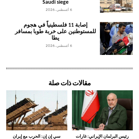
Saudi siege
6 أغسطس، 2026
إصابة 11 فلسطينياً في هجوم
للمستوطنين على خربة طوبا بمسافر
يطا
6 أغسطس، 2026
مقالات ذات صلة
رئيس البرلمان الإيراني: غارات
سي إن إن: الحرب مع إيران