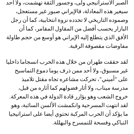
الصبر الاستراتيجي ولى، وجسور الثقة تهشمت، ولا أحد
سيغير هذه المعادلة، فالإيراني صبور غير مستعجل،
وصموده التاريخي لا تحدده نزوة انتخابية، كما أن رجل
البازار يحسب أفضل من المقاول المقامر، كما أن
الأفق الذي يتطلع إليه الإيراني هو أوسع من حجم طاولة
مفاوضات مقصوفة الرقبة.
لقد حققت طهران من خلال هذه الحرب انسجاما داخليا
غير مسبوق، ولا أحد ممن ذرف يوما دموع التماسيح
على “أميني”، تحركت مشاعره تجاه مقتل تلاميذ
مدرسة ميناب، ولا أثار فضولهم كما أثاره من قبل،
خروج الشعب وهو يؤازر قادة الدولة في هذه المعركة.
لقد انتهت المسرحية وانكمشت الألسن السائبة، وهو
ما يؤكد أن الحرب المركبة تحتوي أيضا على استراتيجيا
التباكي وفسحة للتمسرح والبهللة.