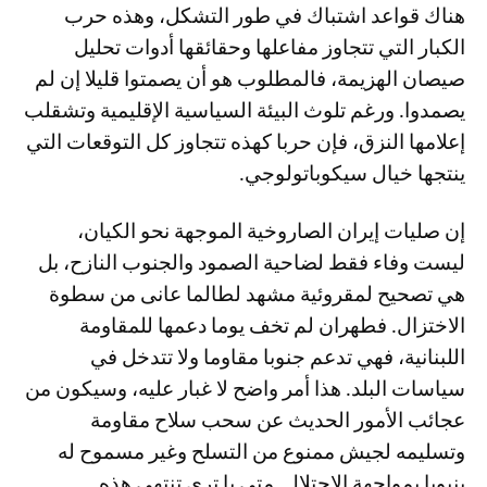
هناك قواعد اشتباك في طور التشكل، وهذه حرب
الكبار التي تتجاوز مفاعلها وحقائقها أدوات تحليل
صيصان الهزيمة، فالمطلوب هو أن يصمتوا قليلا إن لم
يصمدوا. ورغم تلوث البيئة السياسية الإقليمية وتشقلب
إعلامها النزق، فإن حربا كهذه تتجاوز كل التوقعات التي
ينتجها خيال سيكوباتولوجي.
إن صليات إيران الصاروخية الموجهة نحو الكيان،
ليست وفاء فقط لضاحية الصمود والجنوب النازح، بل
هي تصحيح لمقروئية مشهد لطالما عانى من سطوة
الاختزال. فطهران لم تخف يوما دعمها للمقاومة
اللبنانية، فهي تدعم جنوبا مقاوما ولا تتدخل في
سياسات البلد. هذا أمر واضح لا غبار عليه، وسيكون من
عجائب الأمور الحديث عن سحب سلاح مقاومة
وتسليمه لجيش ممنوع من التسلح وغير مسموح له
بنيويا بمواجهة الاحتلال. متى يا ترى تنتهي هذه