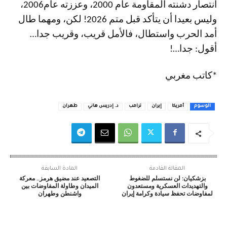
انتصار دشنته المقاومة عام 2000، وعززته عام2006،
وليس بعيدا أن يتأكد قبل متم 2026! لكن، ومهما طال
أمد الحرب واستطال، فالأمل قريب، وقريب جدا…
أقول: جدا…!
*كاتب مغربي
الوسوم
أمريكا
إيران
ترامب
د. إدريس هاني
طهران
المقالة القادمة
المادة السابقة
بزشكيان: لن نستسلم للضغوط
التصعيد عند مضيق هرمز.. معركة
والتهديدات العسكرية ومستعدون
الميدان وطاولة المفاوضات بين
لمفاوضات تحفظ سيادة وكرامة إيران
واشنطن وطهران