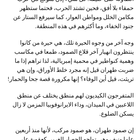
حمقاء بلا أفق، فحين تشتد الحرب، فحتما ستظهر
مكامن الخلل ومواطن العوار، كما سيرفع الستار عن
جنود الخفاء، وما أكثرهم في هذه المنطقة.
وجه آخر من وجوه الحيرة تلك، هي حيرة من كانوا
ينتظرون انهيار آخر قلاع الصمود، طمعا في مكاسب
وهمية كنواطير في محمية إمبريالية، لذا تراهم إذا ما
ضربت طهران قيل إنه مجرد خلط الأوراق، وإن هي
تريثت، قيل أين الوفاء؟ إنها مكرورة قصة جحا والحمار!
المتفرجون الكيديون لهم منطق يختلف عن منطق
اللاعبين في الميدان، وداء الايرانوفوبيا المزمن لا زال
يسكن الضلوع.
إن صمود طهران، هو صمود مركب، لأنها منذ أربعين
عاما ونيف وهي تواجه الحصار الغربي كعقوبة على