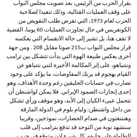
بقرار الحرب من الرئيس، بعد تصويت مجلس النواب
على وقف العمليات القتالية، وذلك تنفيذا لصلاحية
الحرب لعام 1973، التي تفرض طلب التفويض من
الكونغريس في حال تجاوزت العمليات 60 يوما، القضية
لا تقف هنا، بل تشير إلى حالة الانقسام التي يعكسه
قرار مجلس النواب ب215 صوتا مقابل 208 . ومن جهة
أخرى يعكس طبيعة الهوة التي بدأت تتشكل بين ترامب
ونتنياهو، على إثر المكالمة الأخيرة لثني نتنياهو عن
القيام بهجوم قد يربك المفاوضات، ما يؤكد على وجود
تضارب في حسابات الحليفين رغم وحدة الأهداف، وهو
إحدى إنجازات الصمود الإيراني. فلا يمكن لواشنطن أن
تتحمل عبىء الكيان إلى الأبد، وهو موقف ورأي تشكل
من داخل واشنطن: وليام بلوم في الدولة المارقة
وهنتنغتون في صدام الحضارات، نموذجين، وقريبا
سنشهد نوبة من التوحد قد تدفع بترامب إلى قلب
الطاولة على حليفه. كل شيء إذن متوقع في حرب