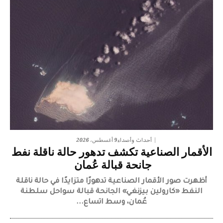
9 أغسطس، 2026
أحداث وأصداء
الأقمار الصناعية تكشف تدهور حالة ناقلة نفط
جانحة قبالة عُمان
أظهرت صور الأقمار الصناعية تدهورًا متزايدًا في حالة ناقلة
النفط «كارولين بيزنغي» الجانحة قبالة سواحل سلطنة
عُمان، وسط اتساع...