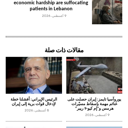
economic hardship are suffocating
patients in Lebanon
9 أغسطس، 2026
مقالات ذات صلة
يوروآسيا تايمز: إيران حصلت على
الرئيس الإيراني: أفشلنا خطة
غنائم مهمة بإسقاط مسيّرات
لإدخال قوات برية إلى إيران
هرمس و”إم كيو-9 ريبر”
8 أغسطس، 2026
9 أغسطس، 2026