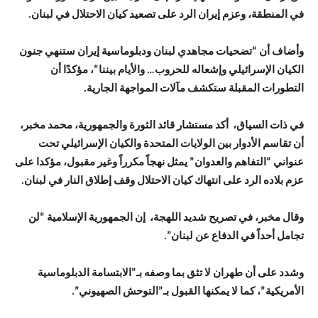
في المنطقة، وعزم إيران الرد على تصعيد كيان الاحتلال في لبنان.
وأضاف أن “تضحيات مجاهدي لبنان ودبلوماسية إيران ستنهي جنون
الكيان الإسرائيلي وإشعاله للحروب… والأيام بيننا”، مؤكدًا أن
التطورات المقبلة ستكشف مآلات المواجهة الجارية.
في ذات السياق، أكد مستشار قائد الثورة والجمهورية، محمد مخبر،
أن تقاسم الأدوار بين الولايات المتحدة والكيان الإسرائيلي تحت
عنواني “التفاهم والعدوان” يمثل نهجاً مكرراً وغير مقبول، مؤكدا على
عزم بلاده الرد على انتهاك كيان الاحتلال وقف إطلاق النار في لبنان.
وقال مخبر، في تصريح شديد اللهجة، إن الجمهورية الإسلامية “لن
تجامل أحداً في الدفاع عن لبنان”.
وشدد على أن طهران لا تثق بما وصفه بـ”الابتسامة الدبلوماسية
الأمريكية”، كما لا يمكنها القبول بـ”التوحش الصهيوني”.