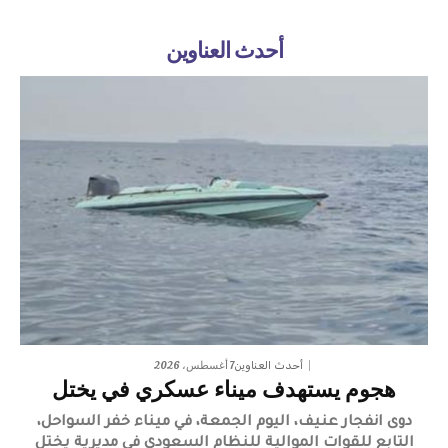
أحدث العناوين
7 أغسطس، 2026
أحدث العناوين
هجوم يستهدف ميناء عسكري في يختل
دوى انفجار عنيف، اليوم الجمعة، في ميناء خفر السواحل،
التابع للقوات الموالية للنظام السعودي في مديرية يختل