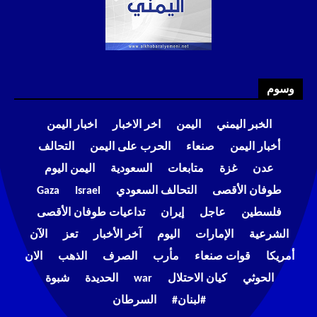
وسوم
الخبر اليمني
اليمن
اخر الاخبار
اخبار اليمن
أخبار اليمن
صنعاء
الحرب على اليمن
التحالف
عدن
غزة
متابعات
السعودية
اليمن اليوم
طوفان الأقصى
التحالف السعودي
Israel
Gaza
فلسطين
عاجل
إيران
تداعيات طوفان الأقصى
الشرعية
الإمارات
اليوم
آخر الأخبار
تعز
الآن
أمريكا
قوات صنعاء
مأرب
الصرف
الذهب
الان
الحوثي
كيان الاحتلال
war
الحديدة
شبوة
#لبنان#
السرطان