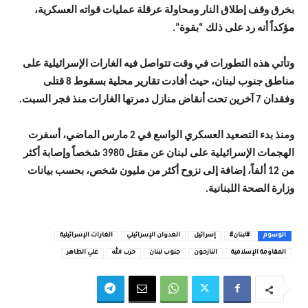
بخرق وقف إطلاق النار ومحاولة عرقلة عمليات قواته العسكرية،
مؤكداً أنه رد على ذلك “بقوة”.
وتأتي هذه التطورات في وقت تتواصل فيه الغارات الإسرائيلية على
مناطق جنوب لبنان، حيث أفادت تقارير محلية بسقوط 8 قتلى
وفقدان 7 آخرين تحت أنقاض منازل دمرتها الغارات منذ فجر السبت.
ومنذ بدء التصعيد العسكري الواسع في 2 مارس الماضي، أسفرت
الهجمات الإسرائيلية على لبنان عن مقتل 3980 شخصاً وإصابة أكثر
من 12 ألفاً، إضافة إلى نزوح أكثر من مليون شخص، بحسب بيانات
وزارة الصحة اللبنانية.
الوسوم
#لبنان#
إسرائيل
العدوان الإسرائيلي
الغارات الإسرائيلية
المقاومة الإسلامية
النازحون
جنوب لبنان
حزب الله
علي الطاهر