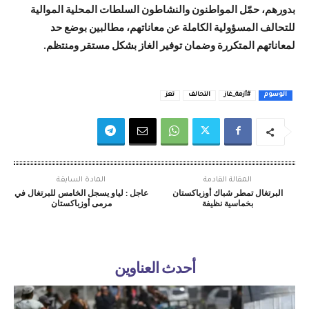
بدورهم، حمّل المواطنون والنشاطون السلطات المحلية الموالية
للتحالف المسؤولية الكاملة عن معاناتهم، مطالبين بوضع حد
لمعاناتهم المتكررة وضمان توفير الغاز بشكل مستقر ومنتظم.
الوسوم
#أزمة_غاز
التحالف
تعز
المقالة القادمة
المادة السابقة
البرتغال تمطر شباك أوزباكستان
عاجل : لياو يسجل الخامس للبرتغال في
بخماسية نظيفة
مرمى أوزباكستان
أحدث العناوين