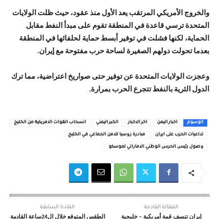
والخروج الأمريكي المرتقب يعد الأول منذ عقود، حيث ظلت الولايات
المتحدة ترسي قاعدة في المنطقة تقوم على مبدأ النفط مقابل
الحماية، لكنها فشلت في توفير أبسط حماية لحلفائها في المنطقة
بعدما تحولت دولهم الصغيرة لساحة حرب مفتوحة مع إيران.
وعجزت الولايات المتحدة عن توفير حتى صواريخ اعتراضية، مما ترك
الدول الثرية بالنفط تتجرع الحرب بمرارة.
الوسوم
اخبار اليمن
اخر الاخبار
الخبر اليمني
انسحاب القوات الامريكية من الخليج
تداعيات الحرب على ايران
مبادرة روسيا للامن الجماعي في الخليج
وصول رئيس الحرس الوطني الاماراتي لموسكو
المقالة القادمة
المادة السابقة
إيران تنسف قمة أمريكية – خليجية
الطقس المتوقع خلال ال24ساعة القادمة