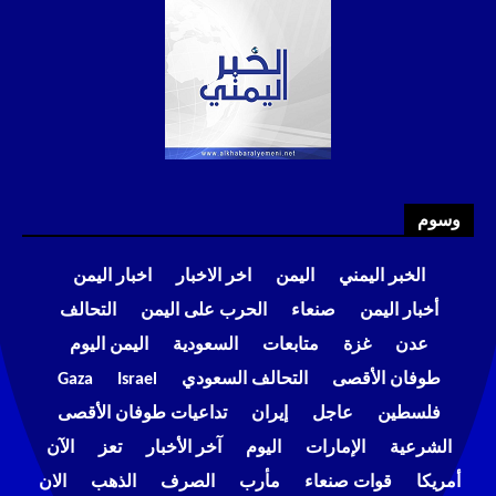
وسوم
الخبر اليمني
اليمن
اخر الاخبار
اخبار اليمن
أخبار اليمن
صنعاء
الحرب على اليمن
التحالف
عدن
غزة
متابعات
السعودية
اليمن اليوم
طوفان الأقصى
التحالف السعودي
Israel
Gaza
فلسطين
عاجل
إيران
تداعيات طوفان الأقصى
الشرعية
الإمارات
اليوم
آخر الأخبار
تعز
الآن
أمريكا
قوات صنعاء
مأرب
الصرف
الذهب
الان