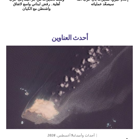
سيصعّد عملياته
أهلية.. رفض لبناني واسع لاتفاق
واشنطن مع الكيان
أحدث العناوين
9 أغسطس، 2026
أحداث وأصداء