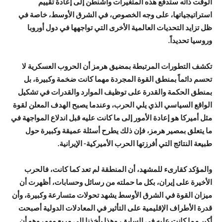
الوقت ذاته ستدفع هذه المتغيرات واشنطن إلى إعادة تقييم
استراتيجياتها، على وجه الخصوص، في الشرق الأوسط، خاصة في
ظل تزايد التحديات العالمية الأخرى التي تواجهها في دول أوروبا
وروسيا تحديداً.
تكشف التطورات المرتبطة بمضيق هرمز أن الحروب العسكرية لا
تحسم دائماً بمنطق القوة المجردة مهما كانت ضخمة وكبيرة، بل
بمنطق الحكمة والقدرة على توظيف الموارد والقدرات في تشكيل
الواقع السياسي الذي يلي الحرب، وعندما يصبح الهدف المعلن لقوة
مثل أميركا هو إعادة الأمور إلى ما كانت عليه قبل اندلاع المواجهة في
ما يتعلق بمصير هرمز، فإن ذلك يطرح أسئلة عميقة وكبيرة حول
طبيعة النتائج التي أفرزتها الحرب الأميركية- الإيرانية.
والمؤكد كقارىء للمشهد، أن المنطقة لم تعد كما كانت، فالحرب
الأخيرة على إيران، بكل ما حملته من رسائل وحسابات، أظهرت أن
ميزان القوة في الشرق الأوسط يشهد تحولات متسارعة وكبيرة، وأن
قدرة الأطراف الإقليمية على التأثير في المعادلات الدولية أصبحت
أكبر مما كانت عليه في السابق، وهذا يأخذنا إلى مربع مهم، وهو أن