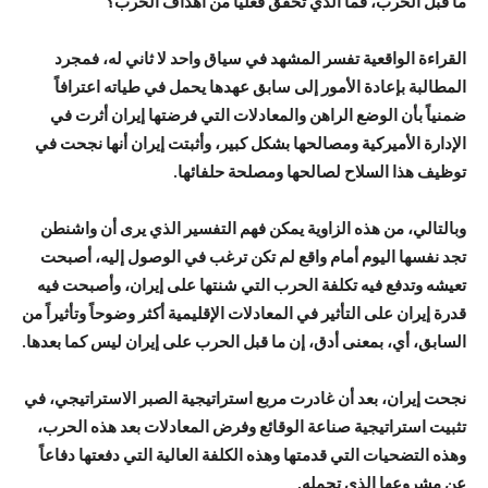
ما قبل الحرب، فما الذي تحقق فعلياً من أهداف الحرب؟
القراءة الواقعية تفسر المشهد في سياق واحد لا ثاني له، فمجرد
المطالبة بإعادة الأمور إلى سابق عهدها يحمل في طياته اعترافاً
ضمنياً بأن الوضع الراهن والمعادلات التي فرضتها إيران أثرت في
الإدارة الأميركية ومصالحها بشكل كبير، وأثبتت إيران أنها نجحت في
توظيف هذا السلاح لصالحها ومصلحة حلفائها.
وبالتالي، من هذه الزاوية يمكن فهم التفسير الذي يرى أن واشنطن
تجد نفسها اليوم أمام واقع لم تكن ترغب في الوصول إليه، أصبحت
تعيشه وتدفع فيه تكلفة الحرب التي شنتها على إيران، وأصبحت فيه
قدرة إيران على التأثير في المعادلات الإقليمية أكثر وضوحاً وتأثيراً من
السابق، أي، بمعنى أدق، إن ما قبل الحرب على إيران ليس كما بعدها.
نجحت إيران، بعد أن غادرت مربع استراتيجية الصبر الاستراتيجي، في
تثبيت استراتيجية صناعة الوقائع وفرض المعادلات بعد هذه الحرب،
وهذه التضحيات التي قدمتها وهذه الكلفة العالية التي دفعتها دفاعاً
عن مشروعها الذي تحمله.