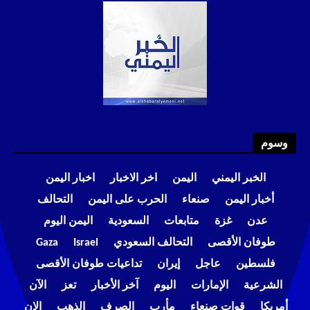
وسوم
الخبر اليمني
اليمن
اخر الاخبار
اخبار اليمن
أخبار اليمن
صنعاء
الحرب على اليمن
التحالف
عدن
غزة
متابعات
السعودية
اليمن اليوم
طوفان الأقصى
التحالف السعودي
Israel
Gaza
فلسطين
عاجل
إيران
تداعيات طوفان الأقصى
الشرعية
الإمارات
اليوم
آخر الأخبار
تعز
الآن
أمريكا
قوات صنعاء
مأرب
الصرف
الذهب
الان