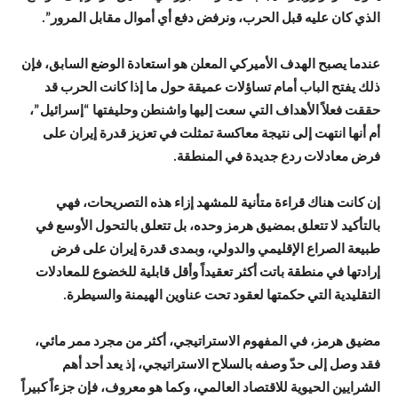
الذي كان عليه قبل الحرب، ونرفض دفع أي أموال مقابل المرور”.
عندما يصبح الهدف الأميركي المعلن هو استعادة الوضع السابق، فإن
ذلك يفتح الباب أمام تساؤلات عميقة حول ما إذا كانت الحرب قد
حققت فعلاً الأهداف التي سعت إليها واشنطن وحليفتها “إسرائيل”،
أم أنها انتهت إلى نتيجة معاكسة تمثلت في تعزيز قدرة إيران على
فرض معادلات ردع جديدة في المنطقة.
إن كانت هناك قراءة متأنية للمشهد إزاء هذه التصريحات، فهي
بالتأكيد لا تتعلق بمضيق هرمز وحده، بل تتعلق بالتحول الأوسع في
طبيعة الصراع الإقليمي والدولي، وبمدى قدرة إيران على فرض
إرادتها في منطقة باتت أكثر تعقيداً وأقل قابلية للخضوع للمعادلات
التقليدية التي حكمتها لعقود تحت عناوين الهيمنة والسيطرة.
مضيق هرمز، في المفهوم الاستراتيجي، أكثر من مجرد ممر مائي،
فقد وصل إلى حدّ وصفه بالسلاح الاستراتيجي، إذ يعد أحد أهم
الشرايين الحيوية للاقتصاد العالمي، وكما هو معروف، فإن جزءاً كبيراً