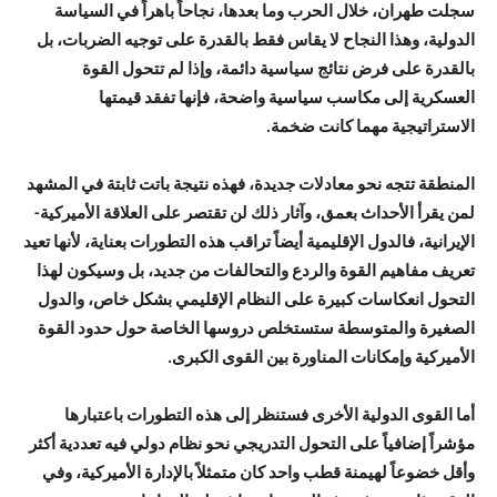
سجلت طهران، خلال الحرب وما بعدها، نجاحاً باهراً في السياسة
الدولية، وهذا النجاح لا يقاس فقط بالقدرة على توجيه الضربات، بل
بالقدرة على فرض نتائج سياسية دائمة، وإذا لم تتحول القوة
العسكرية إلى مكاسب سياسية واضحة، فإنها تفقد قيمتها
الاستراتيجية مهما كانت ضخمة.
المنطقة تتجه نحو معادلات جديدة، فهذه نتيجة باتت ثابتة في المشهد
لمن يقرأ الأحداث بعمق، وآثار ذلك لن تقتصر على العلاقة الأميركية-
الإيرانية، فالدول الإقليمية أيضاً تراقب هذه التطورات بعناية، لأنها تعيد
تعريف مفاهيم القوة والردع والتحالفات من جديد، بل وسيكون لهذا
التحول انعكاسات كبيرة على النظام الإقليمي بشكل خاص، والدول
الصغيرة والمتوسطة ستستخلص دروسها الخاصة حول حدود القوة
الأميركية وإمكانات المناورة بين القوى الكبرى.
أما القوى الدولية الأخرى فستنظر إلى هذه التطورات باعتبارها
مؤشراً إضافياً على التحول التدريجي نحو نظام دولي فيه تعددية أكثر
وأقل خضوعاً لهيمنة قطب واحد كان متمثلاً بالإدارة الأميركية، وفي