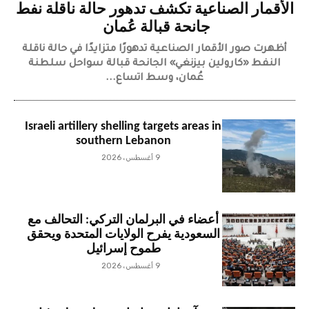
الأقمار الصناعية تكشف تدهور حالة ناقلة نفط
جانحة قبالة عُمان
أظهرت صور الأقمار الصناعية تدهورًا متزايدًا في حالة ناقلة
النفط «كارولين بيزنغي» الجانحة قبالة سواحل سلطنة
عُمان، وسط اتساع...
Israeli artillery shelling targets areas in
southern Lebanon
9 أغسطس، 2026
أعضاء في البرلمان التركي: التحالف مع
السعودية يفرح الولايات المتحدة ويحقق
طموح إسرائيل
9 أغسطس، 2026