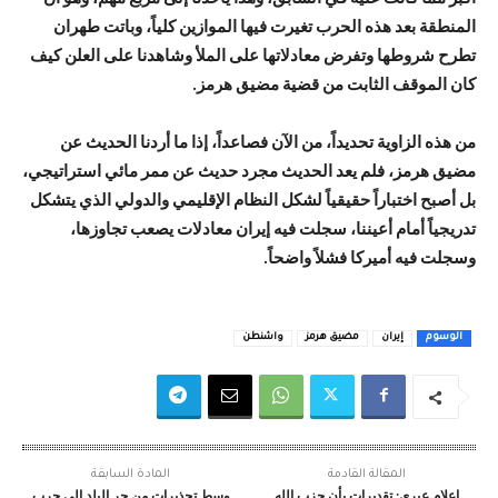
المنطقة بعد هذه الحرب تغيرت فيها الموازين كلياً، وباتت طهران
تطرح شروطها وتفرض معادلاتها على الملأ وشاهدنا على العلن كيف
كان الموقف الثابت من قضية مضيق هرمز.
من هذه الزاوية تحديداً، من الآن فصاعداً، إذا ما أردنا الحديث عن
مضيق هرمز، فلم يعد الحديث مجرد حديث عن ممر مائي استراتيجي،
بل أصبح اختباراً حقيقياً لشكل النظام الإقليمي والدولي الذي يتشكل
تدريجياً أمام أعيننا، سجلت فيه إيران معادلات يصعب تجاوزها،
وسجلت فيه أميركا فشلاً واضحاً.
الوسوم
إيران
مضيق هرمز
واشنطن
المقالة القادمة
المادة السابقة
إعلام عبري: تقديرات بأن حزب الله
وسط تحذيرات من جر البلد إلى حرب