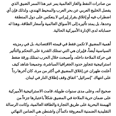
من صادرات النفط والغاز العالمية يمر عبر هذا الممر الضيق الذي
يفصل الخليج العربي عن بحر العرب والمحيط الهندي، ولذلك فإن أي
اضطراب فيه أو إغلاق بقرار إيراني لا ينعكس على دول المنطقة
وحدها، بل يمتد تأثيره إلى الأسواق العالمية وأسعار الطاقة، وهذا له
حساباته لدى الإدارة الأميركية الحالية.
أهمية المضيق لا تكمن فقط في قيمته الاقتصادية، بل في رمزيته
السياسية أيضاً، فإيران هي التي تمتلك القدرة على التحكم والتأثير
في حركة الملاحة داخله، وأصبحت خلال الحرب تمتلك ورقة ضغط
استراتيجية تتجاوز حدود الجغرافيا المباشرة، وجميعنا شاهد كيف
أعلنت طهران عن إغلاق المضيق في أكثر من مرة، كان آخرها رداً
على انتهاك “إسرائيل” اتفاق وقف إطلاق النار في لبنان.
صحيح أنه، وعلى مدى سنوات طويلة، قامت الاستراتيجية الأميركية
على ضمان حرية الملاحة في المضيق شكلاً باعتبارها جزءاً من
الهيمنة البحرية على طريق التجارة والطاقة العالمية، وكانت الرسالة
التقليدية الضمنية المعروفة دائماً أن واشنطن هي الضامن النهائي