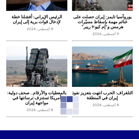
يوروآسيا تايمز: إيران حصلت على
الرئيس الإيراني: أفشلنا خطة
غنائم مهمة بإسقاط مسيّرات
لإدخال قوات برية إلى إيران
هرمس و”إم كيو-9 ريبر”
8 أغسطس، 2026
9 أغسطس، 2026
التلغراف: الحرب انتهت بتعزيز نفوذ
بالمعطيات والأرقام.. صحف دولية:
إيران في المنطقة
أمريكا تستنزف ترسانتها في
مواجهة إيران
8 أغسطس، 2026
8 أغسطس، 2026