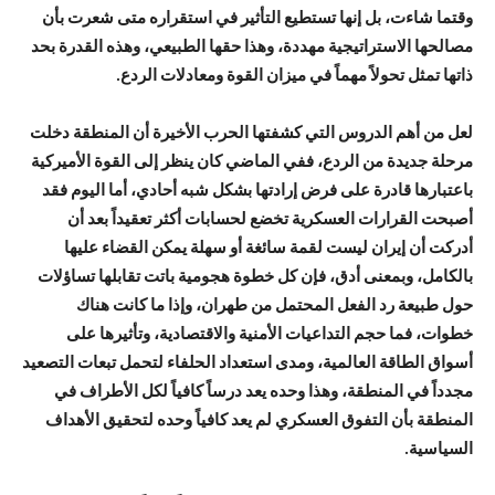
وقتما شاءت، بل إنها تستطيع التأثير في استقراره متى شعرت بأن
مصالحها الاستراتيجية مهددة، وهذا حقها الطبيعي، وهذه القدرة بحد
ذاتها تمثل تحولاً مهماً في ميزان القوة ومعادلات الردع.
لعل من أهم الدروس التي كشفتها الحرب الأخيرة أن المنطقة دخلت
مرحلة جديدة من الردع، ففي الماضي كان ينظر إلى القوة الأميركية
باعتبارها قادرة على فرض إرادتها بشكل شبه أحادي، أما اليوم فقد
أصبحت القرارات العسكرية تخضع لحسابات أكثر تعقيداً بعد أن
أدركت أن إيران ليست لقمة سائغة أو سهلة يمكن القضاء عليها
بالكامل، وبمعنى أدق، فإن كل خطوة هجومية باتت تقابلها تساؤلات
حول طبيعة رد الفعل المحتمل من طهران، وإذا ما كانت هناك
خطوات، فما حجم التداعيات الأمنية والاقتصادية، وتأثيرها على
أسواق الطاقة العالمية، ومدى استعداد الحلفاء لتحمل تبعات التصعيد
مجدداً في المنطقة، وهذا وحده يعد درساً كافياً لكل الأطراف في
المنطقة بأن التفوق العسكري لم يعد كافياً وحده لتحقيق الأهداف
السياسية.