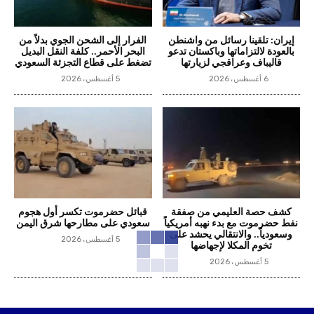
إيران: تلقينا رسائل من واشنطن
الفرار إلى الشحن الجوي بدلاً من
بالعودة لالتزاماتها وباكستان تدعو
البحر الأحمر.. كلفة النقل البديل
قاليباف وعراقجي لزيارتها
تضغط على قطاع التجزئة السعودي
6 أغسطس، 2026
5 أغسطس، 2026
كشف حصة العليمي من صفقة
قبائل حضرموت تكسر أول هجوم
نفط حضرموت مع بدء نهبه أمريكياً
سعودي على مطارحها شرق اليمن
وسعودياً.. والانتقالي يحشد على
5 أغسطس، 2026
تخوم المكلا لإجهاضها
5 أغسطس، 2026