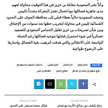
وعُدَّ نشر السعودية مقابلة بن عزيز في هذا التوقيت محاولة لفهم
مدى جاهزية فصائلها مع احتمال تفجر المعركة مجدداً باليمن.
وتحشد السعودية حالياً بغطاء قبلي إلى محافظة الجوف على الحدود
الشمالية لليمن في محاولة لتجريب حظها بعد سنوات من الإخفاق.
ومن شأن تصريحات بن عزيز تقليل الحماس السعودي للتصعيد
عسكرياً في ضوء استمرار فشلها بتوحيد فصائلها رغم الحملة
الواسعة على الانتقالي والتي هدفت لترهيب بقية الفصائل وإجبارها
على الرضوخ طواعية.
الوسوم
اخبار اليمن
اخر الاخبار
الخبر اليمني
تداعيات تصعيد السعودية
دفع سعودي بحمد بن فدغم
مطرح الريان
مقابلة بن عزيز
المقالة القادمة
المادة السابقة
مناع يكشف دور صالح بالأزمة مع فدغم
قبائل صعدة تستنفر على الحدود