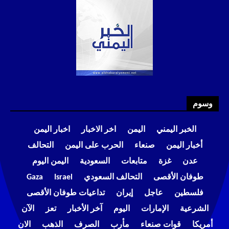
وسوم
الخبر اليمني
اليمن
اخر الاخبار
اخبار اليمن
أخبار اليمن
صنعاء
الحرب على اليمن
التحالف
عدن
غزة
متابعات
السعودية
اليمن اليوم
طوفان الأقصى
التحالف السعودي
Israel
Gaza
فلسطين
عاجل
إيران
تداعيات طوفان الأقصى
الشرعية
الإمارات
اليوم
آخر الأخبار
تعز
الآن
أمريكا
قوات صنعاء
مأرب
الصرف
الذهب
الان