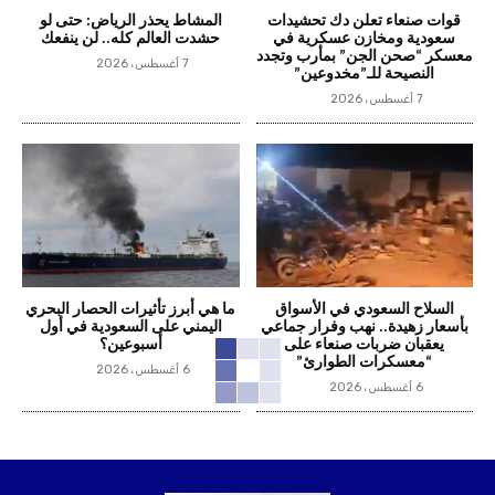
قوات صنعاء تعلن دك تحشيدات
المشاط يحذر الرياض: حتى لو
سعودية ومخازن عسكرية في
حشدت العالم كله.. لن ينفعك
معسكر “صحن الجن” بمأرب وتجدد
7 أغسطس، 2026
النصيحة للـ”مخدوعين”
7 أغسطس، 2026
السلاح السعودي في الأسواق
ما هي أبرز تأثيرات الحصار البحري
بأسعار زهيدة.. نهب وفرار جماعي
اليمني على السعودية في أول
يعقبان ضربات صنعاء على
أسبوعين؟
“معسكرات الطوارئ”
6 أغسطس، 2026
6 أغسطس، 2026