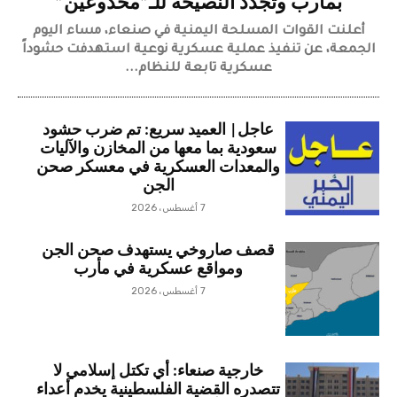
بمأرب وتجدد النصيحة للـ”مخدوعين”
أعلنت القوات المسلحة اليمنية في صنعاء، مساء اليوم
الجمعة، عن تنفيذ عملية عسكرية نوعية استهدفت حشوداً
عسكرية تابعة للنظام...
عاجل| العميد سريع: تم ضرب حشود
سعودية بما معها من المخازن والآليات
والمعدات العسكرية في معسكر صحن
الجن
7 أغسطس، 2026
قصف صاروخي يستهدف صحن الجن
ومواقع عسكرية في مأرب
7 أغسطس، 2026
خارجية صنعاء: أي تكتل إسلامي لا
تتصدره القضية الفلسطينية يخدم أعداء