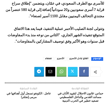
للأسرى مع الطرف السعودي، في عمّان، ويتضمن “إطلاق سراح
قرابة 7 أسرى سعوديين و20 سودانياً إضافة إلى قرابة 580 عنصراً من
مجندي التحالف اليمنيين مقابل 1100 أسير لصنعاء”.
وتتولى لجنة الصليب الأحمر عملية التنفيذ، فيما يعد هذا الاتفاق
المتوقع تنفيذه الشهر الجاري، “الثاني من نوعه منذ بدء المفاوضات
قبل سنوات وهو الأكبر وفق توصيف المشاركين بالمفاوضات”.
الوسوم
اتفاق تبادل الأسرى
الأسرى
صنعاء
المقالة القادمة
المادة السابقة
حماس: قانون الاحتلال لتقييد الأذان في
عاجل : الكونغو تسجل أول أهدافها في
مساجد القدس والداخل الفلسطيني
مرمى إنجلترا
تصعيد خطير في الحرب الدينية