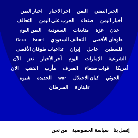
الخبر اليمني
اليمن
اخر الاخبار
اخبار اليمن
أخبار اليمن
صنعاء
الحرب على اليمن
التحالف
عدن
غزة
متابعات
السعودية
اليمن اليوم
طوفان الأقصى
التحالف السعودي
Israel
Gaza
فلسطين
عاجل
إيران
تداعيات طوفان الأقصى
الشرعية
الإمارات
اليوم
آخر الأخبار
تعز
الآن
أمريكا
قوات صنعاء
الصرف
مأرب
الذهب
الان
الحوثي
كيان الاحتلال
war
الحديدة
شبوة
#لبنان#
السرطان
إتصل بنا
سياسة الخصوصية
من نحن