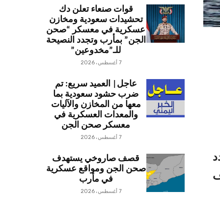
قوات صنعاء تعلن دك
تحشيدات سعودية ومخازن
عسكرية في معسكر “صحن
الجن” بمأرب وتجدد النصيحة
للـ”مخدوعين”
7 أغسطس، 2026
عاجل| العميد سريع: تم
ضرب حشود سعودية بما
معها من المخازن والآليات
والمعدات العسكرية في
معسكر صحن الجن
7 أغسطس، 2026
د
قصف صاروخي يستهدف
صحن الجن ومواقع عسكرية
ف
في مأرب
7 أغسطس، 2026