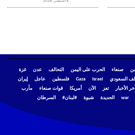
4 أغسطس، 2026
من
صنعاء
الحرب على اليمن
التحالف
عدن
غزة
الف السعودي
Israel
Gaza
فلسطين
عاجل
إيران
خر الأخبار
تعز
الآن
أمريكا
قوات صنعاء
مأرب
war
الحديدة
شبوة
#لبنان#
السرطان