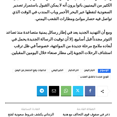
الكثير من اليمنيين باتوا يرون أنه لا يمكن القبول باستمرار تصدير
السعودية لنفطها عبر البحر الأحمر وباب المندب في الوقت الذي
تواصل فيه حصار موانئ ومطارات الشعب اليمني.
ومع أن التهديد الجديد يعد في إطار رسائل يمنية متصاعدة منذ تصاعد
التوتر مجدداً قبل أسابيع، إلا أن توقيت الرسالة الجديدة يحمل في
أبعاده ملامح مرحلة جديدة من المواجهة، خصوصاً في ظل ترقب
استئناف الرحلات الجوية إلى مطار صنعاء خلال اليومين المقبلين.
الوسوم
اخبار اليمن
اخر الاخبار
الخبر اليمني
تداعيات رفع الحصار عن اليمن
تلويح مجددا باغلاق المندب
المقالة القادمة
المادة السابقة
ذعر في صفوف قوى التحالف مع هدية
الزنداني يكشف شروط سعودية لفتح