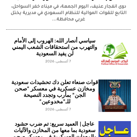
دوى انفجار عنيف، اليوم الجمعة، في ميناء خفر السواحل،
التابع للقوات الموالية للنظام السعودي في مديرية يختل
غربي محافظة...
سياسي أنصار الله: الهروب إلى الأمام
والتهرب من استحقاقات الشعب اليمني
لن يفيد السعودية
7 أغسطس، 2026
قوات صنعاء تعلن دك تحشيدات سعودية
ومخازن عسكرية في معسكر “صحن
الجن” بمأرب وتجدد النصيحة
للـ”مخدوعين”
7 أغسطس، 2026
عاجل| العميد سريع: تم ضرب حشود
سعودية بما معها من المخازن والآليات