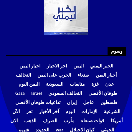
وسوم
الخبر اليمني
اليمن
اخر الاخبار
اخبار اليمن
أخبار اليمن
صنعاء
الحرب على اليمن
التحالف
عدن
غزة
متابعات
السعودية
اليمن اليوم
طوفان الأقصى
التحالف السعودي
Israel
Gaza
فلسطين
عاجل
إيران
تداعيات طوفان الأقصى
الشرعية
الإمارات
اليوم
آخر الأخبار
تعز
الآن
أمريكا
قوات صنعاء
مأرب
الصرف
الذهب
الان
الحوثي
كيان الاحتلال
war
الحديدة
شبوة