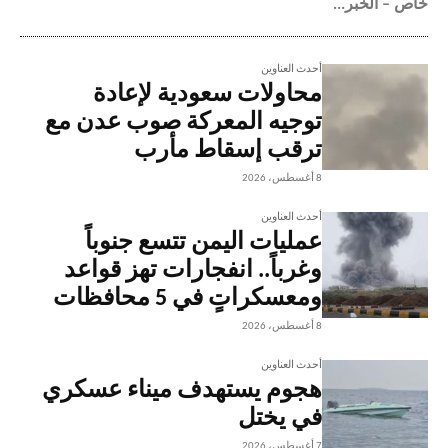
خاص – الخبر...
أحدث العناوين
محاولات سعودية لإعادة
توجيه المعركة صوب عدن مع
ترقب إسقاط مأرب
8 أغسطس، 2026
أحدث العناوين
عمليات اليمن تتسع جنوباً
وغرباً.. انفجارات تهز قواعد
ومعسكراتٍ في 5 محافظات
8 أغسطس، 2026
أحدث العناوين
هجوم يستهدف ميناء عسكري
في يختل
7 أغسطس، 2026