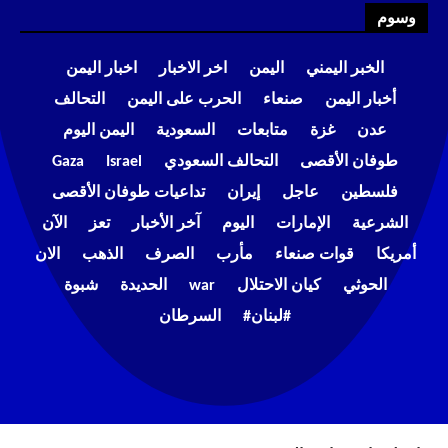
وسوم
الخبر اليمني
اليمن
اخر الاخبار
اخبار اليمن
أخبار اليمن
صنعاء
الحرب على اليمن
التحالف
عدن
غزة
متابعات
السعودية
اليمن اليوم
طوفان الأقصى
التحالف السعودي
Israel
Gaza
فلسطين
عاجل
إيران
تداعيات طوفان الأقصى
الشرعية
الإمارات
اليوم
آخر الأخبار
تعز
الآن
أمريكا
قوات صنعاء
مأرب
الصرف
الذهب
الان
الحوثي
كيان الاحتلال
war
الحديدة
شبوة
#لبنان#
السرطان